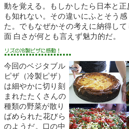
動を覚える。もしかしたら日本と正
も知れない。その違いにふとそう感
た。でもなぜかその考えに納得して
面 白さが何とも言えず魅力的だ。
今回のベジタブル
ピザ（冷製ピザ）
は細やかに切り刻
まれたたくさんの
種類の野菜が散り
ばめられた花びら
のようだ。口の中