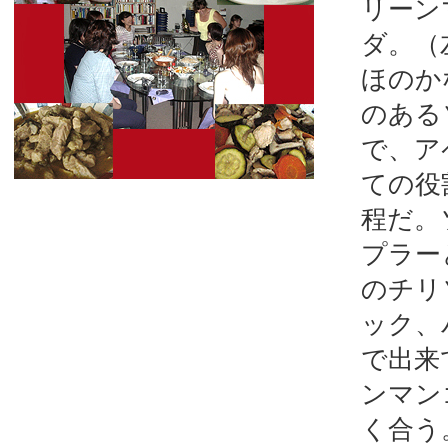
リーン
ダ。（
ほのか
のある
で、ア
ての役
程だ。
プラー
のチリ
ック、
で出来
ンマン
く合う