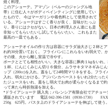
焼く料理。
このアショーテ。アマゾン（ペルーのジャングル地
帯）に住む人々がボディペインティングに使用してい
たもので、 今はマーガリンや着色料として使用されて
いる。アショーテはすごく香りが良く、旨味がたっぷ
り。香りにはクセがない。日本の料理人さん達にも是
非知ってもらいたいし試してもらいたい。 これもまた
最高の一皿でもある 。
アショーテオイルの作り方は容器にサラダ油大さじ２杯とア
れ約30分置いておく。 フライパンにこれらをいれ弱火で、
その後、火から離し室温で冷やす。
ポークととても相性がいい。大きな容器に豚肉１kgをいれ
１杯、にんにくみじん切り６個分、ムラサキタマネギみじん
ップ（200cc)を入れ、蓋をして24時間マリネをする。フラ
入れ、弱火にかける。アジパンカペーストをいれ2分たったら
たジュースをいれ、蓋をし弱火でお肉が柔らかくなるまで約
って来たら時折熱湯を加える。
*ドライアショーテ 購入先；バレンシア有限会社でアチョー
通販されています 電話 042-396-1581（0930-1730） 
250g 625円。パスタ上のドライアショーテを伸ばして使う