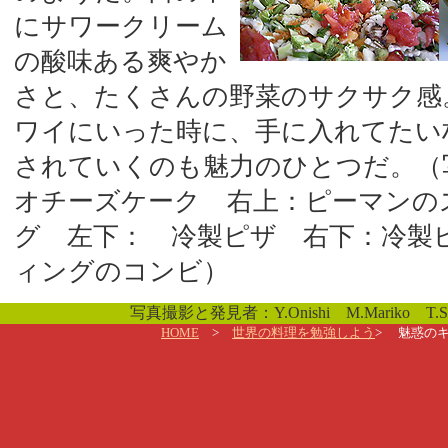
にサワークリーム
の酸味ある爽やか
さと、たくさんの野菜のサクサク感
ワイにいった時に、手に入れてたい
されていくのも魅力のひとつだ。（
オチーズケーク 右上：ピーマンの
グ 左下： 冷製ピザ 右下：冷製
ィングのコンビ）
写真撮影と発見者：Y.Onishi M.Mariko T.Sh
HOME
>
世界の料理を勉強しよう
> 魅惑の