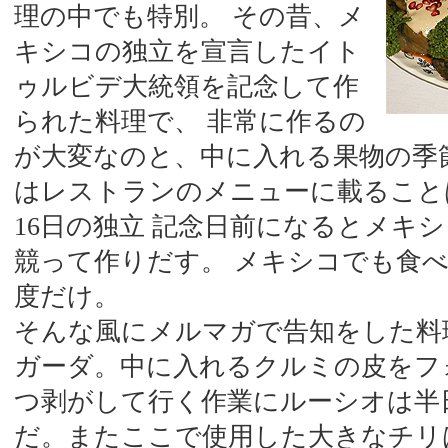
理の中でも特別。 その昔、メ
キシコの独立を宣言したイト
ゥルビデ大統領を記念して作
られた料理で、 非常に作るの
が大変なのと、中に入れる果物の季
はレストランのメニューに載ること
16日の独立 記念日前になるとメキ
競って作りだす。 メキシコでも食
度だけ。
そんな風にメルマガで告知をした料
ガーダ。中に入れるクルミの皮をフ
つ剥がして行く作業にルーシオは半
だ。またここで使用した大きなチリは