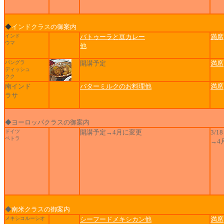
◆
インドクラス
の御案内
インド
バトゥーラと豆カレー
満席
ウマ
他
バングラ
開講予定
満席
ディッシュ
クク
南インド
バターミルクのお料理他
満席
ラサ
◆ヨーロッパクラスの御案内
ドイツ
開講予定→4月に変更
3/
ペトラ
→4
◆
南米クラスの御案内
メキシコルーシオ
シーフードメキシカン他
満席