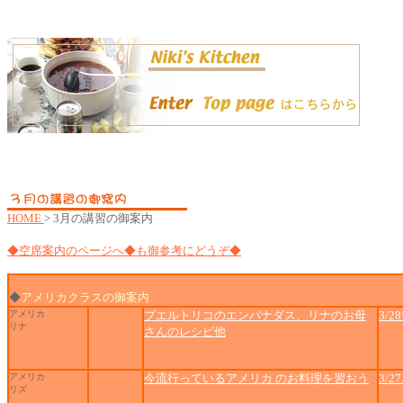
HOME
> 3月の講習の御案内
◆空席案内のページへ◆も御参考にどうぞ◆
◆
アメリカクラスの御案内
アメリカ
プエルトリコのエンパナダス、リナのお母
3/
リナ
さんのレシピ他
アメリカ
今流行っているアメリカ のお料理を習おう
3/2
リズ