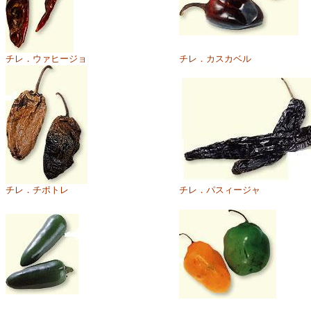
チレ．ウァヒージョ
チレ．カスカベル
チレ．チポトレ
チレ．パスィージャ