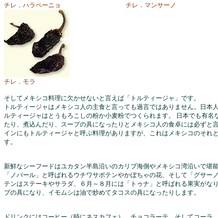
チレ．ハラペーニョ
チレ．マンサーノ
チレ．モラ
そしてメキシコ料理に欠かせないと言えば「トルティージャ」です。
トルティージャはメキシコ人の主食と言っても過言ではありません。日本人
ルティージャはとうもろこしの粉か小麦粉でつくられます。 日本でも有名
たり、煮込んだり、スープの具になったりとメキシコ人の食卓には必ずと言
インにもトルティージャと呼ぶ料理がありますが、これはメキシコのそれ
す。
新鮮なシーフードはユカタン半島沿いのカリブ海側やメキシコ湾沿いで堪能
「ノパール」と呼ばれるウチワサボテンやかぼちゃの花、そして「グサーノ
テンはステーキやサラダ、６月～８月には「トゥナ」と呼ばれる果実がな
プの具になり、イモムシは油で炒めてタコスの具になったりします。
ドリンクにはコーヒー（時にネスカフェ）、チョコラーテ、そしてコーラ