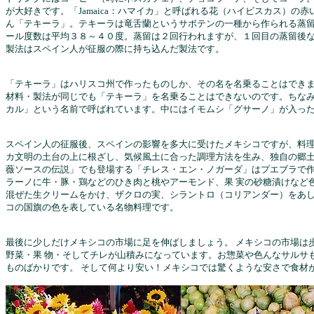
が大好きです。「Jamaica：ハマイカ」と呼ばれる花（ハイビスカス）の
ん「テキーラ」。テキーラは竜舌蘭というサボテンの一種から作られる蒸留
ール度数は平均３８～４０度。蒸留は２回行われますが、１回目の蒸留後
製法はスペイン人が征服の際に持ち込んだ製法です。
「テキーラ」はハリスコ州で作ったものしか、その名を名乗ることはでき
材料・製法が同じでも「テキーラ」を名乗ることはできないのです。ちな
カル」という名前で呼ばれています。中にはイモムシ「グサーノ」が入っ
スペイン人の征服後、スペインの影響を多大に受けたメキシコですが、料
カ文明の土台の上に根ざし、気候風土に合った調理方法を生み、独自の郷土
薇ソースの伝説」でも登場する「チレス・エン・ノガーダ」はプエブラで
ラーノに牛・豚・鶏などのひき肉と桃やアーモンド、果 実の砂糖漬けなど
混ぜた生クリームをかけ、ザクロの実、シラントロ（コリアンダー）をあ
コの国旗の色を表している名物料理です。
最後に少しだけメキシコの市場に足を伸ばしましょう。 メキシコの市場は
野菜・果 物・そしてチレが山積みになっています。お惣菜や色んなサルサ
ものばかりです。 そして何より安い！メキシコでは驚くような安さで食材