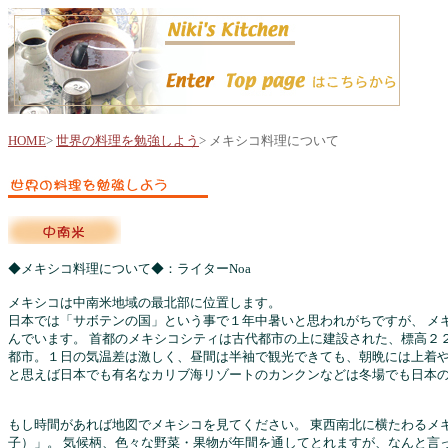
HOME
>
世界の料理を勉強しよう
> メキシコ料理について
◆メキシコ料理について◆：ライターNoa
メキシコは中南米地域の最北部に位置します。
日本では「サボテンの国」という事で１年中暑いと思われがちですが、 メ
んでいます。 首都のメキシコシティは古代都市の上に建設された、標高２
都市。１日の気温差は激しく、昼間は半袖で観光できても、朝晩には上着や
と思えば日本でも有名なカリブ海リゾートのカンクンなどは冬場でも日本
もし時間があれば地図でメキシコを見てください。 東西南北に横たわるメ
子）」。 気候柄、色々な野菜・果物が年間を通してとれますが、なんと言