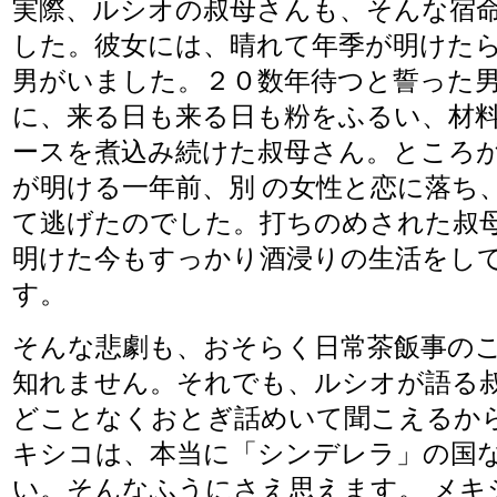
実際、ルシオの叔母さんも、そんな宿
した。彼女には、晴れて年季が明けた
男がいました。２０数年待つと誓った
に、来る日も来る日も粉をふるい、材
ースを煮込み続けた叔母さん。ところ
が明ける一年前、別 の女性と恋に落ち
て逃げたのでした。打ちのめされた叔
明けた今もすっかり酒浸りの生活をし
す。
そんな悲劇も、おそらく日常茶飯事の
知れません。それでも、ルシオが語る
どことなくおとぎ話めいて聞こえるか
キシコは、本当に「シンデレラ」の国
い。そんなふうにさえ思えます。 メキ