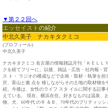
▼第２２回へ
エッセイスト
の紹介
中北久美子 ナカキタクミコ
(プロフィール)
中北久美子
ナカキタクミコ 名古屋の情報雑誌月刊「ＫＥＬＬＹ
クを経てフリーに。以後、雑誌・広告・社内報・官
ス ト・ ラジオの構成などで企画・取材・執筆を担
沢、富山と拠 点を 移しながらその土地の取材物を
続。今後は、女性のライフ スタ イルに関する記事
えている。 現在、横浜在住。好きなものは温泉、
物、犬、60年代 のＲ ＆Ｂ、70年代のブリティッシ