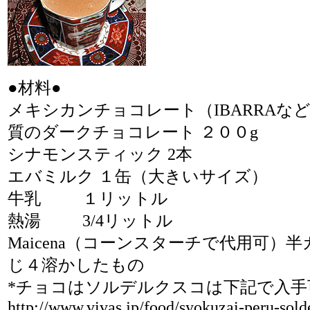
●材料●
メキシカンチョコレート（IBARRAな
質のダークチョコレート ２００g
シナモンスティック 2本
エバミルク １缶（大きいサイズ）
牛乳 １リットル
熱湯 3/4リットル
Maicena（コーンスターチで代用可）
じ４溶かしたもの
*チョコはソルデルクスコは下記で入手
http://www.vivas.jp/food/syokuzai-peru-sold