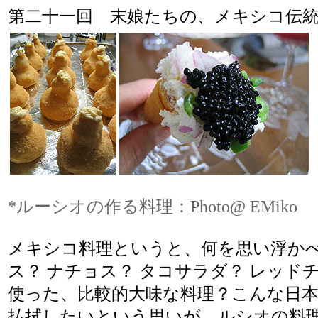
第二十一回
末娘たちの、メキシコ伝
*ルーシオの作る料理：Photo@ EMiko
メキシコ料理というと、何を思い浮かべ
ス？ ナチョス？ タコサラダ？ レッド
使った、比較的大味な料理？こんな日
払拭したいという思いが、ルシオの料