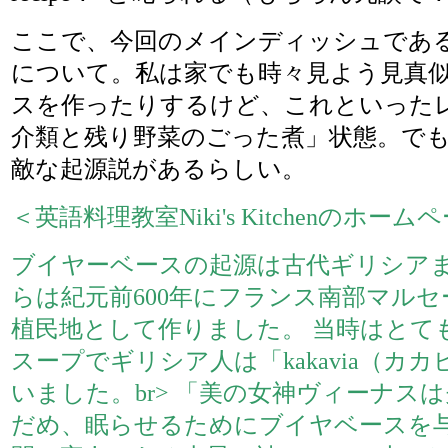
ここで、今回のメインディッシュであ
について。私は家でも時々見よう見真
スを作ったりするけど、これといった
介類と残り野菜のごった煮」状態。で
敵な起源説があるらしい。
＜英語料理教室Niki's Kitchenのホー
ブイヤーベースの起源は古代ギリシア
らは紀元前600年にフランス南部マル
植民地として作りました。 当時はとて
スープでギリシア人は「kakavia（カ
いました。br> 「美の女神ヴィーナス
だめ、眠らせるためにブイヤベースを