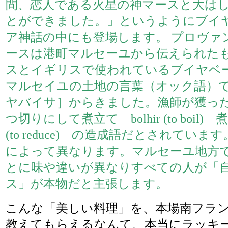
間、恋人である火星の神マースと大は
とができました。」というようにブイ
ア神話の中にも登場します。 プロヴァ
ースは港町マルセーユから伝えられた
スとイギリスで使われているブイヤベ
マルセイユの土地の言葉（オック語）で bol
ヤバイサ］からきました。漁師が獲っ
つ切りにして煮立て bolhir (to boil) 煮
(to reduce) の造成語だとされていま
によって異なります。マルセーユ地方
とに味や違いが異なりすべての人が「
ス」が本物だと主張します。
こんな「美しい料理」を、本場南フラ
教えてもらえるなんて、本当にラッキー