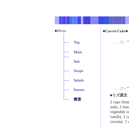
■Menu
■Carrot 
……□－*
Top
Main
Sub
Soups
Salads
……□－*
Sweets
■リズ原文
教室
2 cups flou
soda, 2 tea
vegetable o
vanilla, 1 
coconut, 1 