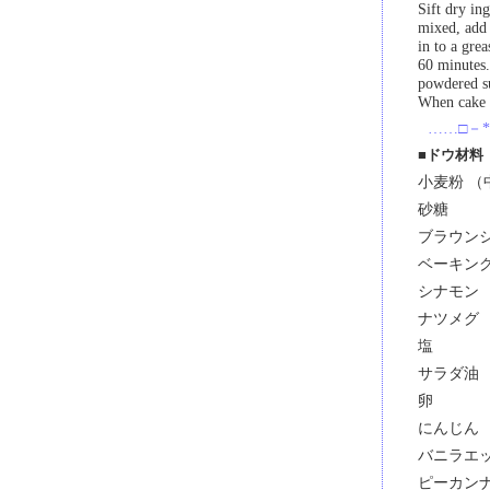
Sift dry ing
mixed, add 
in to a gre
60 minutes.
powdered su
When cake i
……□－*
■ドウ材料
小麦粉 （
砂糖
ブラウン
ベーキン
シナモン
ナツメグ
塩
サラダ油
卵
にんじん
バニラエ
ピーカン