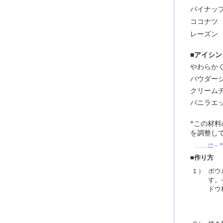
パイナッ
ココナツ
レーズン
■アイシン
やわらか
パウダー
クリーム
バニラエ
*この材
を調整し
……□－*
■作り方
１）
ボウ
す。
ドウ