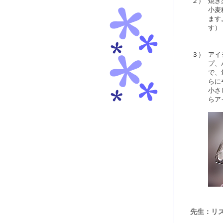
２）
焼き
小麦
ます
す）
３）
アイ
プ、
で、
らに
小さ
らア
先生：リズ 