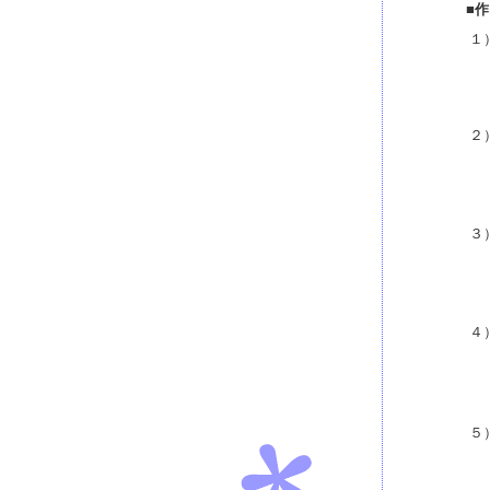
■
１
２
３
４
５