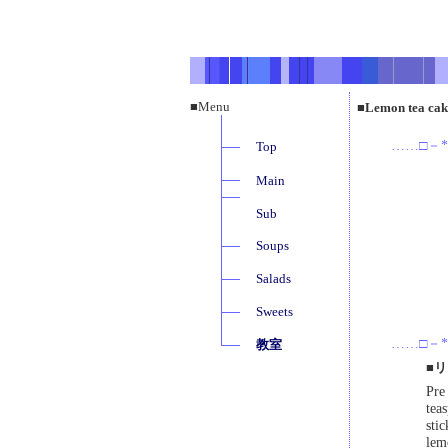
■Menu
■Lemon t
……□－*
Top
Main
Sub
Soups
Salads
Sweets
……□－*
教室
■
Pre
teas
stic
lem