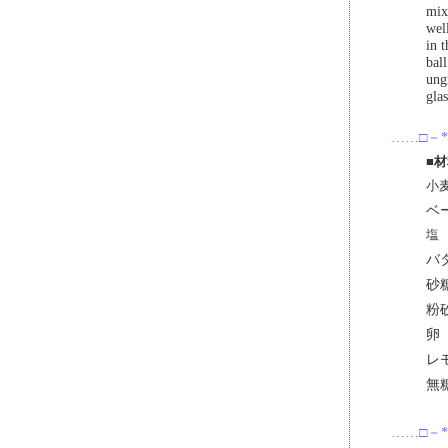
mix
wel
in t
bal
ungr
gla
……□－*
■
小
ベ
塩
バ
砂
粉
卵
レ
無
……□－*