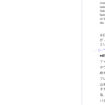
cru
tast
Add
but
of 
the
※
が，
と
……□－*
■
フ
ホ
細
フ
山
タ
塩
バ