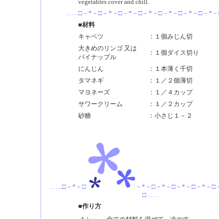
vegetables cover and chill.
……□－*－□－*－□－*－□－*－□－*－□－*－□－*
■材料
キャベツ
：１個みじん切
大きめのリンゴ 又は
：１個ダイス切り
パイナップル
にんじん
：１本薄く千切
タマネギ
：１／２個薄切
マヨネーズ
：１／４カップ
サワークリーム
：１／２カップ
砂糖
：小さじ１－２
……□－*－□
－*－□－*－□－*－□－*－□
□……
■作り方