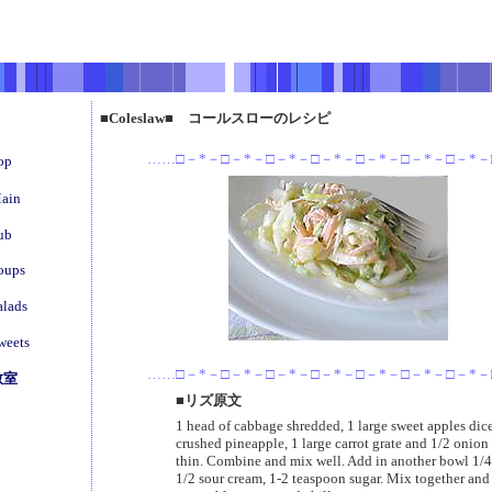
■Coleslaw■ コールスローのレシピ
……□－*－□－*－□－*－□－*－□－*－□－*－□－*
op
ain
ub
oups
alads
weets
……□－*－□－*－□－*－□－*－□－*－□－*－□－*
教室
■リズ原文
1 head of cabbage shredded, 1 large sweet apples dice
crushed pineapple, 1 large carrot grate and 1/2 onion 
thin. Combine and mix well. Add in another bowl 1/
1/2 sour cream, 1-2 teaspoon sugar. Mix together and