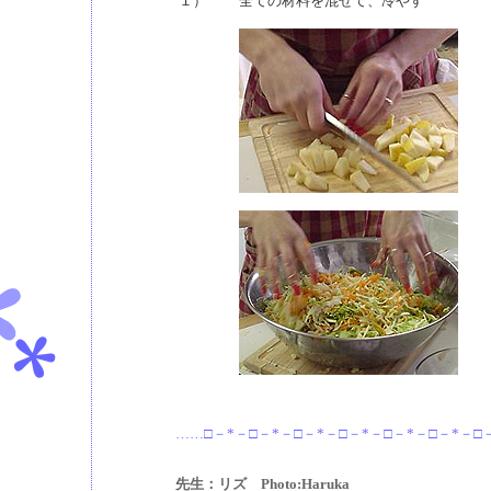
１）
全ての材料を混ぜて、冷やす
……□－*－□－*－□－*－□－*－□－*－□－*－□
先生：リズ Photo:Haruka