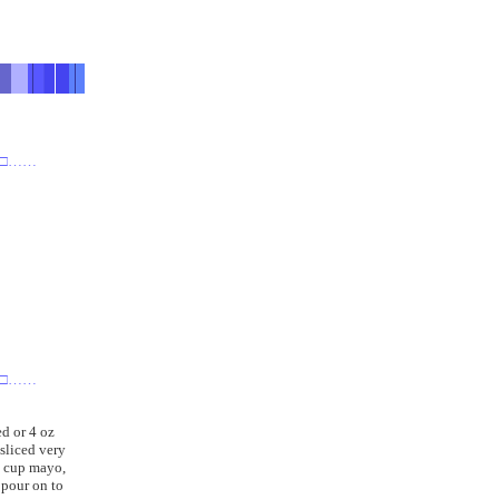
－□……
－□……
d or 4 oz
sliced very
4 cup mayo,
 pour on to