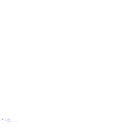
－*－□……