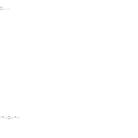
－□……
－*－□－*－