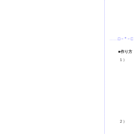
……□－*－□
■作り方
１）
２）