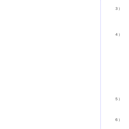
３）
４）
５）
６）