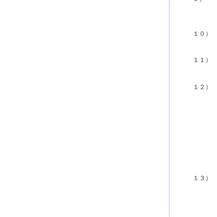
１０）
１１）
１２）
１３）