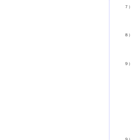
７）
８）
９）
９）