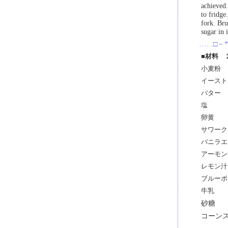
achieved.
to fridge
fork. Bru
sugar in 
……□－*
■材料 
小麦粉
イースト
バター
塩
卵黄
サワーク
バニラエ
アーモン
レモン汁
ブルーポ
牛乳
砂糖
コーン