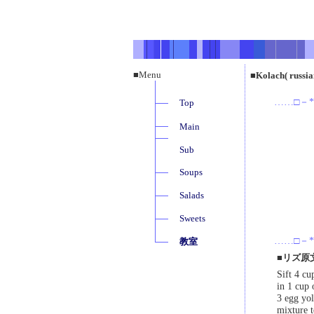
■Menu
■Kolach( r
……□－*
Top
Main
Sub
Soups
Salads
Sweets
……□－*
教室
■リズ原
Sift 4 cu
in 1 cup 
3 egg yol
mixture t