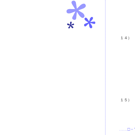
１４）
１５）
……□－