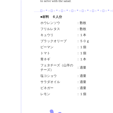
to serve with the salad.
……□－*－□－*－□－*－□－*－□－*－□－*－□－*
■材料 ６人分
ホウレンソウ
：数枚
フリルレタス
：数枚
キュウリ
：１本
ブラックオリーブ
：５０ｇ
ピーマン
：１個
トマト
：１個
青ネギ
：１本
フェタチーズ（山羊の
：適量
チーズ）
塩コショウ
：適量
サラダオイル
：適量
ビネガー
：適量
レモン
：１個