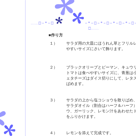
……□－*－□
－*－□－*－□－*－□－*－□
□……
■作り方
１）
サラダ用の大皿にほうれん草とフリル
やすいサイズにさいて飾ります。
２）
ブラックオリーブとピーマン、キュウ
トマトは食べやすいサイズに、青葱は
ェタチーズはダイス切りにして、レタ
ばめます。
３）
サラダの上から塩コショウを散りばめ
サラダオイル（割合はハーフ＆ハーフ
ウ、ガーリック、レモン汁をあわせた
をふりかけます。
４）
レモンを添えて完成です。