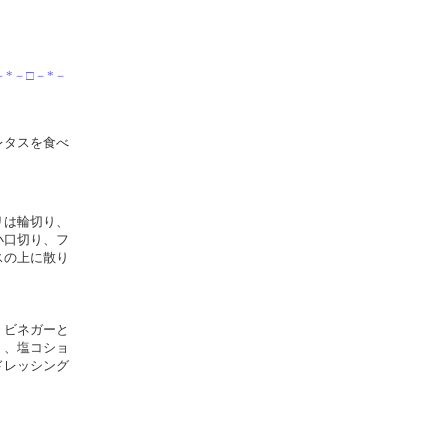
－*－□－*－
レタスを食べ
リは輪切り、
小口切り、フ
スの上に散り
、ビネガーと
）、塩コショ
ドレッシング