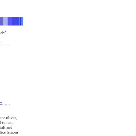
のレシピ
－□……
－□……
ace olives,
d tomato,
salt and
Slice lemons