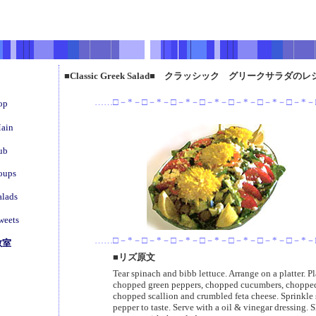
■Classic Greek Salad■ クラッシック グリークサラダ
……□－*－□－*－□－*－□－*－□－*－□－*－□－*
op
ain
ub
oups
alads
weets
……□－*－□－*－□－*－□－*－□－*－□－*－□－*
教室
■リズ原文
Tear spinach and bibb lettuce. Arrange on a platter. Pl
chopped green peppers, chopped cucumbers, choppe
chopped scallion and crumbled feta cheese. Sprinkle 
pepper to taste. Serve with a oil & vinegar dressing. 