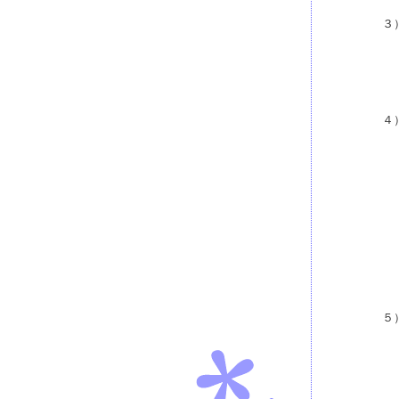
３
４
５