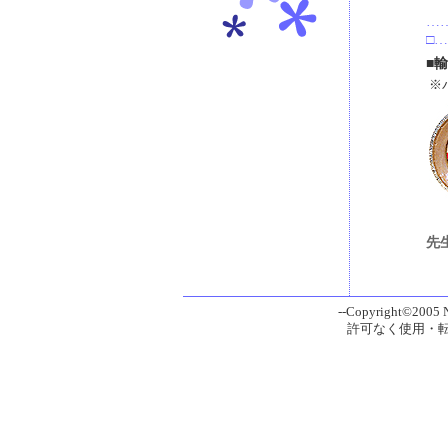
……
□
■
※
先生
--Copyright©2005 Ni
許可なく使用・