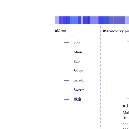
■Menu
■Strawber
……□－*
Top
Main
Sub
Soups
Salads
Sweets
……□－*
教室
■
Mak
str
cup
cup 