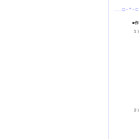
……□－*－□
■
１
２