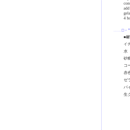
con
add
gela
4 h
……□－*
■
イ
水
砂
コ
赤
ゼ
パ
生