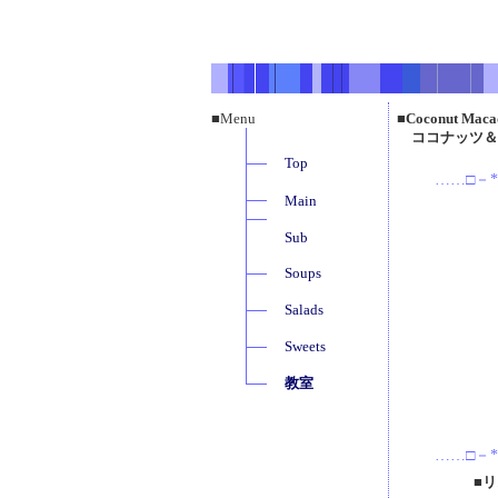
■Menu
■Coconut Macad
ココナッツ＆
Top
……□－*
Main
Sub
Soups
Salads
Sweets
教室
……□－*
■