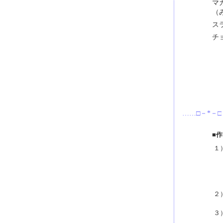
マ
（
ス
チ
……□－*－□
■
１
２
３