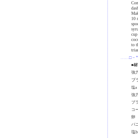
Com
dash
Mak
10 
spo
syru
cup
coc
to 
tri
……□－*
■
強力
ブ
塩a
強
ブ
コ
卵
バ
塩b