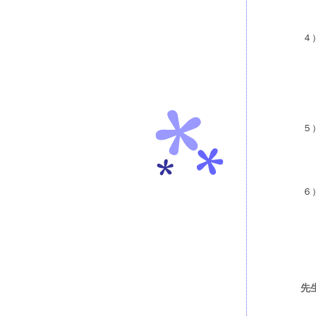
４
５
６
先