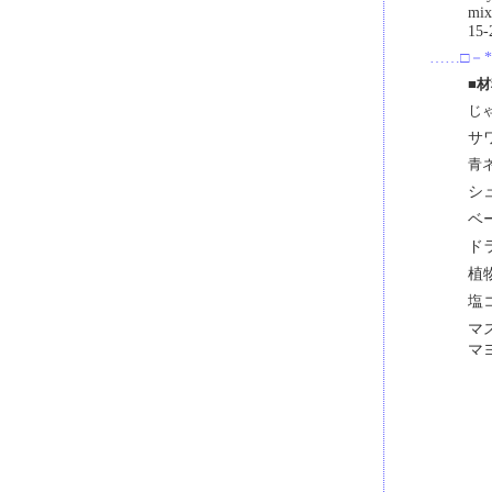
mix 
15-
……□－*
■
じ
サ
青
シ
ベ
ド
植
塩
マ
マ