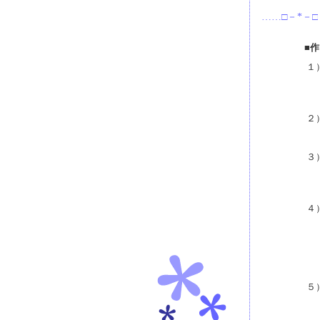
……□－*－□
■
１
２
３
４
５