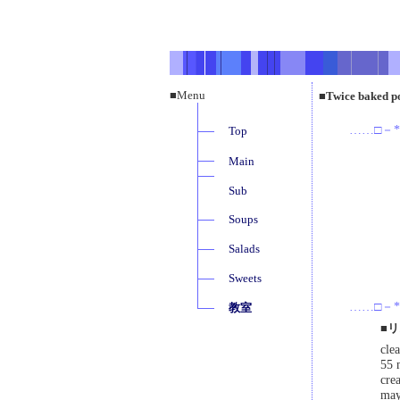
■Menu
■Twice ba
……□－*
Top
Main
Sub
Soups
Salads
Sweets
……□－*
教室
■
cle
55 
cre
may