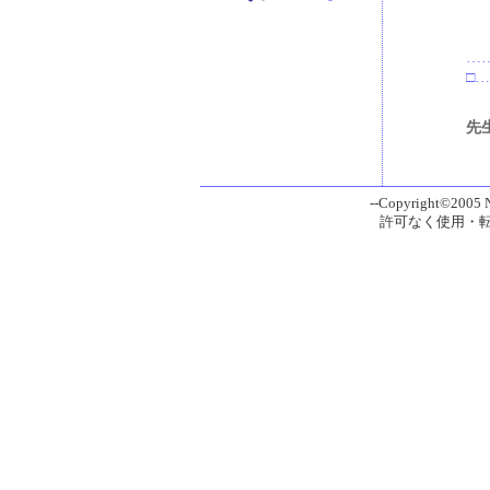
……
□
先生
--Copyright©2005 Ni
許可なく使用・