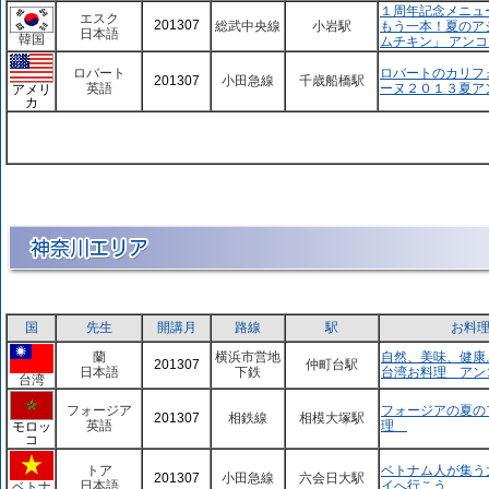
１周年記念メニュ
エスク
201307
総武中央線
小岩駅
もう一本！夏のア
日本語
韓国
ムチキン」 アン
ロバート
ロバートのカリフ
201307
小田急線
千歳船橋駅
英語
ーヌ２０１３夏ア
アメリ
カ
国
先生
開講月
路線
駅
お料
蘭
横浜市営地
自然、美味、健康
201307
仲町台駅
日本語
下鉄
台湾お料理 アン
台湾
フォージア
フォージアの夏の
201307
相鉄線
相模大塚駅
英語
理
モロッ
コ
トア
ベトナム人が集う
201307
小田急線
六会日大駅
日本語
イへ行こう
ベトナ