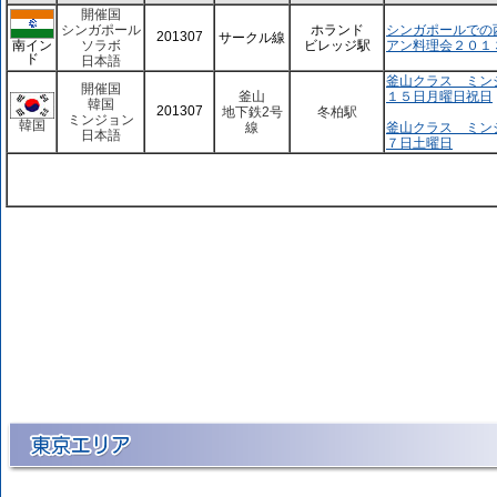
開催国
シンガポール
ホランド
シンガポールでの
201307
サークル線
南イン
ソラボ
ビレッジ駅
アン料理会２０１
ド
日本語
釜山クラス ミン
開催国
釜山
１５日月曜日祝日
韓国
201307
地下鉄2号
冬柏駅
ミンジョン
韓国
線
釜山クラス ミン
日本語
７日土曜日