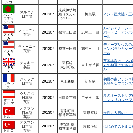
ンカ
東武伊勢崎
スルタナ
201307
線（スカイ
梅島駅
インド亜大陸・王
バング
日本語
ラディ
ツリー）
ッシュ
ルイジアナ・シー
ラトーニャ
201307
都営三田線
志村三丁目
パート２ ガンボ
英語
アメリ
ール
カ
ディープサウスの
ラトーニャ
201307
都営三田線
志村三丁目
ャンバラヤとシー
英語
アメリ
ール
カ
英国本場のママの
ディキー
東横線
201307
自由が丘駅
んの初夏のおもて
英語
大井町線
イギリ
ル
ス
ジャック
初夏の南フランス
201307
京王新線
初台駅
日本語
お洒落なフランス
フラン
ス
クリスタ
夏のオーストリア
日本語
201307
田園都市線
二子玉川駅
キンフリカッセ 
オース
英語
トリア
オスマン
有楽町線
201307
日本語
東銀座駅
女性に人気のトル
都営浅草線
トルコ
英語
オスマン
有楽町線
201307
日本語
東銀座駅
はじめてのトルコ
都営浅草線
トルコ
英語