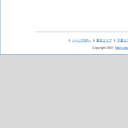
||
ページTOPへ
||
東京エリア
||
千葉エ
Copyright 2007
Niki's kit