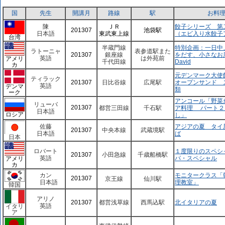
国
先生
開講月
路線
駅
お料
陳
ＪＲ
餃子シリーズ 第
201307
池袋駅
日本語
東武東上線
（エビ入り水餃子
台湾
半蔵門線
特別企画：一日中
ラトーニャ
表参道駅また
201307
銀座線
をだす、小さなお店 in
英語
は外苑前
アメリ
千代田線
David
カ
元デンマーク大使
ティラック
201307
日比谷線
広尾駅
オープンサンド 
英語
デンマ
類
ーク
アンコール「野菜
リューバ
201307
都営三田線
千石駅
ア料理 パート２
日本語
ロシア
し」
佐藤
アジアの夏 タイ
201307
中央本線
武蔵境駅
日本語
ば
日本
ロバート
１度限りのスペシ
201307
小田急線
千歳船橋駅
英語
パ・スペシャル
アメリ
カ
カン
モニタークラス「
201307
京王線
仙川駅
日本語
理教室」
韓国
アリノ
201307
都営浅草線
西馬込駅
北イタリアの夏
英語
イタリ
ア