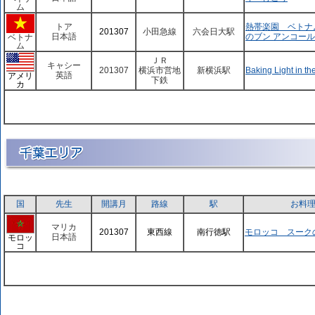
ム
トア
熱帯楽園 ベトナ
201307
小田急線
六会日大駅
日本語
のブン アンコール
ベトナ
ム
ＪＲ
キャシー
201307
横浜市営地
新横浜駅
Baking Light in t
英語
アメリ
下鉄
カ
国
先生
開講月
路線
駅
お料
マリカ
201307
東西線
南行徳駅
モロッコ スーク
日本語
モロッ
コ