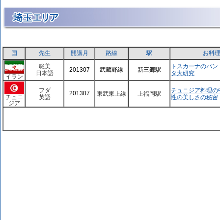
国
先生
開講月
路線
駅
お料
聡美
トスカーナのパン
201307
武蔵野線
新三郷駅
日本語
タ大研究
イラン
フダ
チュニジア料理の
201307
東武東上線
上福岡駅
チュニ
英語
性の美しさの秘密
ジア