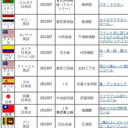
東武伊勢崎
スルタナ
201307
線（スカイ
梅島駅
プチ・ラマダン
バング
日本語
ラディ
ツリー）
ッシュ
ナニ－
カイロでラマダン
201307
都営新宿線
船堀駅
エジプ
英語
タール」
ト
ワインと共に楽し
ロバート
201307
小田急線
千歳船橋駅
シャルとふわふわ
英語
アメリ
トのブレックファ
カ
カミラ
白・赤・緑 夏の
日本語
201307
京王線
代田橋駅
ー
コロン
スペイン語
ビア
ラトーニャ
母から教わった南
201307
都営三田線
志村三丁目
英語
ンコール
アメリ
カ
タオ
201307
ＪＲ
武蔵小金井駅
夏・アンダルシア
日本語
スペイ
ン
佐藤
ファラフェル&ケ
201307
中央総武線
武蔵境駅
日本語
アンコール
日本
陳
ＪＲ
初めての台湾料理
201307
池袋駅
日本語
東武東上線
コール
台湾
アジ
ご飯の上にカレー
201307
日比谷線
広尾駅
英語
カ・カレーフェス
スリラ