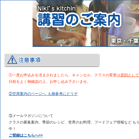
①
一度お申込みを済まされましたら、キャンセル、クラスの変更は
原則として
日程をよく御確認の上、お申し込み下さいませ。
②空席案内のページへ も御参考にどうぞ
③メールマガジンについて
クラスの募集案内、季節のレシピ、世界のお料理、フードフェア情報など も
中！
ご登録はこちらへ>>