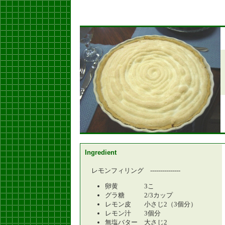
Ingredient
レモンフィリング ---------------
卵黄 3こ
グラ糖 2/3カップ
レモン皮 小さじ2（3個分）
レモン汁 3個分
無塩バター 大さじ2