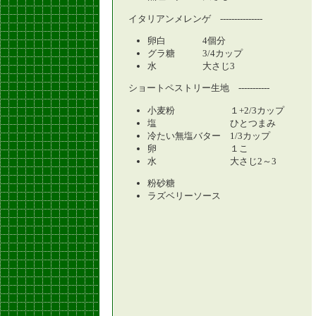
イタリアンメレンゲ ---------------
卵白 4個分
グラ糖 3/4カップ
水 大さじ3
ショートペストリー生地 -----------
小麦粉 １+2/3カップ
塩 ひとつまみ
冷たい無塩バター 1/3カップ
卵 １こ
水 大さじ2～3
粉砂糖
ラズベリーソース