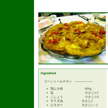
Ingredient
コーンミールチキン ------------------
鶏ムネ肉 600g
塩 小さじ1/2
こしょう 小さじ1/4
サラダ油 大さじ2
ビネガー 大さじ1～2