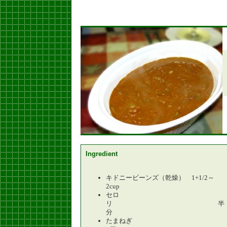
Ingredient
キドニービーンズ（乾燥） 1+1/2～
2cup
セロ
リ 半
分
たまねぎ