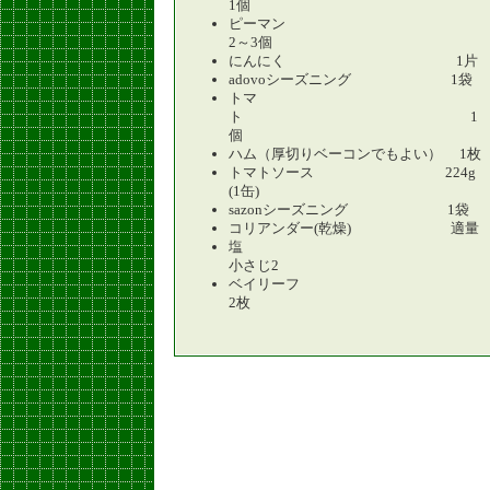
1個
ピーマン
2～3個
にんにく 1片
adovoシーズニング 1袋
トマ
ト 1
個
ハム（厚切りベーコンでもよい） 1枚
トマトソース 224g
(1缶)
sazonシーズニング 1袋
コリアンダー(乾燥) 適量
塩
小さじ2
ベイリーフ
2枚