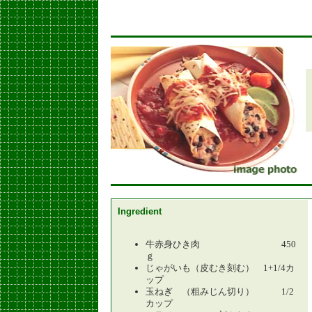
Ingredient
牛赤身ひき肉 450
ｇ
じゃがいも（皮むき刻む） 1+1/4カ
ップ
玉ねぎ （粗みじん切り） 1/2
カップ