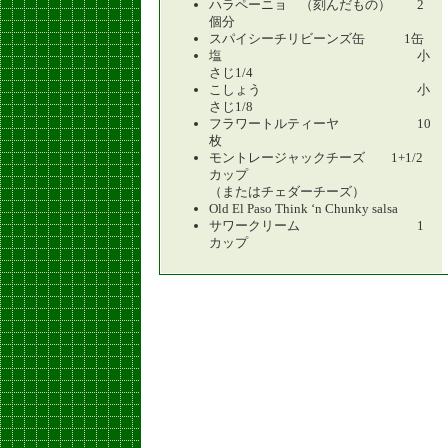
ハラペーニョ （刻んだもの） 2
個分
スパイシーチリビーンズ缶 1缶
塩 小
さじ1/4
こしょう 小
さじ1/8
フラワートルティーヤ 10
枚
モントレージャックチーズ 1+1/2
カップ
（またはチェダーチーズ）
Old El Paso Think ‘n Chunky salsa
サワークリーム 1
カップ