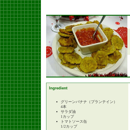
Ingredient
グリーンバナナ（プランテイン）
4本
サラダ油
1カップ
トマトソース缶
1/2カップ