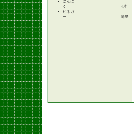
にんに
く 4片
ビネガ
ー 適量