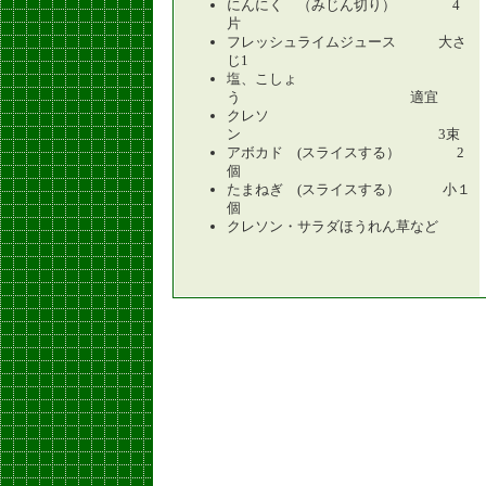
にんにく （みじん切り） 4
片
フレッシュライムジュース 大さ
じ1
塩、こしょ
う 適宜
クレソ
ン 3束
アボカド (スライスする） 2
個
たまねぎ (スライスする） 小１
個
クレソン・サラダほうれん草など