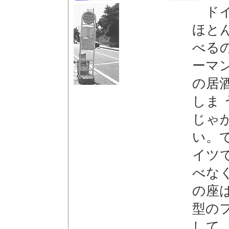
ドイ
ほと
べる
ーマ
の居
しま
じゃ
い。
イツ
べな
の座
型の
して