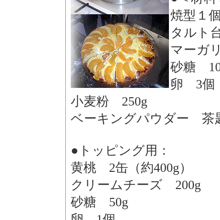
焼型１
タルト
マーガリ
砂糖 10
卵 3個
小麦粉 250g
ベーキングパウダー 茶
●
トッピング用：
黄桃 2缶（約400g）
クリームチーズ 200g
砂糖 50g
卵 1個