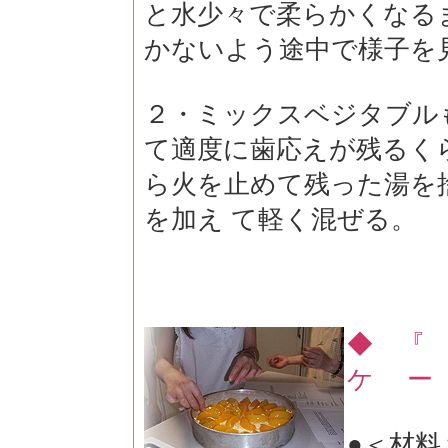
と水少々で柔らかくなる
かないよう途中で様子を
２・ミックスベジタブル
て適度に歯応えが残るく
ら火を止めて残った湯を
を加え て軽く混ぜる。
◆ 『
ケ ー
●
＜材料