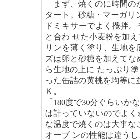
まず、焼くのに時間の
タート。砂糖・マーガリ
ドミキサーでよく攪拌。
と合わ せた小麦粉を加
リンを薄く塗り、生地を
ズは卵と砂糖を加えてな
ら生地の上に たっぷり
った缶詰の黄桃を均等に
Ｋ。
「180度で30分ぐらい
は計っていないのでよく
な温度で焼くのは大事な
オーブ ンの性能は違う