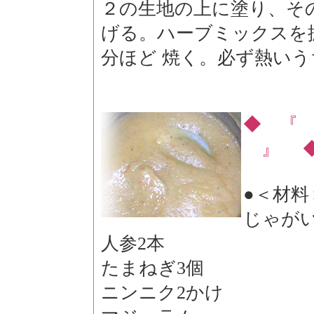
２の生地の上に塗り、そ
げる。ハーブミックスを振
分ほど 焼く。必ず熱い
◆ 『
』 
●＜材料
じゃがい
人参2本
たまねぎ3個
ニンニク2かけ