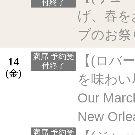
付終了
げ、春を
プのお祭
満席 予約受
【(ロバ
14
付終了
(金)
を味わい尽
Our March
New Or
満席 予約受