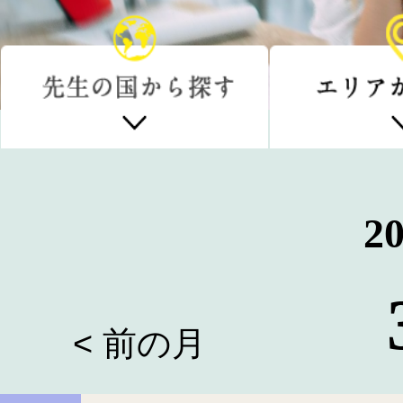
2
< 前の月