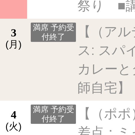
祭り ■
満席 予約受
【（アル
3
付終了
(月)
ス: ス
カレーと
師自宅】
満席 予約受
【（ポポ
4
付終了
(火)
差点：ミ