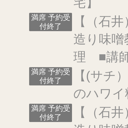
宅】
満席 予約受
【（石井
付終了
造り味噌
理 ■講
満席 予約受
【(サチ
付終了
のハワイ
満席 予約受
【（石井
付終了