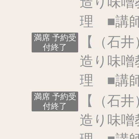
造り味噌
理 ■講
満席 予約受
【（石井
付終了
造り味噌
理 ■講
満席 予約受
【（石井
付終了
造り味噌