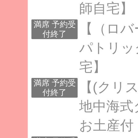
師自宅】
満席 予約受
【（ロバ
付終了
パトリッ
宅】
満席 予約受
【(クリ
付終了
地中海式
お土産付