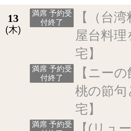
満席 予約受
【（台湾
13
付終了
(木)
屋台料理
宅】
満席 予約受
【ニーの
付終了
桃の節句
宅】
満席 予約受
【(リュ