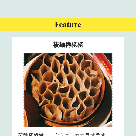
24
Feature
25
26
莜麺栲栳栳
27
28
29
30
刀削麺 ■講師
×
31
莜麺栲栳栳 ヨウミェンカオラオラオ