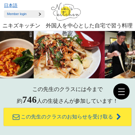
日本語
Member login
ニキズキッチン 外国人を中心とした自宅で習う料理
教室
この先生のクラスには今まで
746
約
人の生徒さんが参加しています！
この先生のクラスのお知らせを受け取る