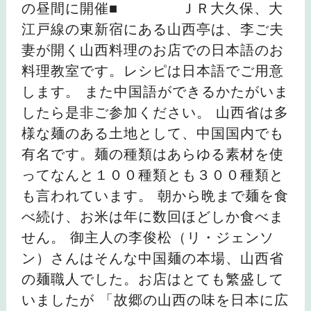
の昼間に開催■ ＪＲ大久保、大
江戸線の東新宿にある山西亭は、李ご夫
妻が開く山西料理のお店での日本語のお
料理教室です。レシピは日本語でご用意
します。 また中国語ができるかたがいま
したら是非ご参加ください。 山西省は多
様な麺のある土地として、中国国内でも
有名です。麺の種類はあらゆる素材を使
ってなんと１００種類とも３００種類と
も言われています。 朝から晩まで麺を食
べ続け、お米は年に数回ほどしか食べま
せん。 御主人の李俊松（リ・ジェンソ
ン）さんはそんな中国麺の本場、山西省
の麺職人でした。お店はとても繁盛して
いましたが 「故郷の山西の味を日本に広