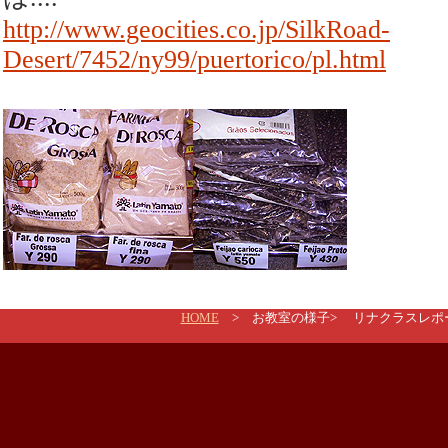
http://www.geocities.co.jp/SilkRoad-
Desert/7452/ny99/puertorico/pl.html
HOME
>
お教室の様子
> リナクラスレポ