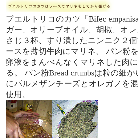
プエルトリコのカツ「Bifec empanis
ガー、オリーブオイル、胡椒、オレ
さじ３杯、すり潰したニンニク２個
ースを薄切牛肉にマリネ。 パン粉
卵液をまんべんなくマリネした肉に
る。 パン粉Bread crumbsは粒の
にパルメザンチーズとオレガノを
使用。