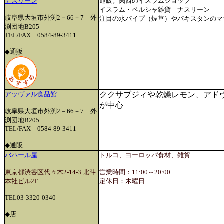
ナスリーン
通販。関西のイスラムショップ
イスラム・ペルシャ雑貨 ナスリーン
岐阜県大垣市外渕2－66－7 外
注目の水パイプ（煙草）やパキスタンのマ
渕団地B205
TEL/FAX 0584-89-3411
◆通販
アッヴァル食品館
ククサブジィや乾燥レモン、アド
が中心
岐阜県大垣市外渕2－66－7 外
渕団地B205
TEL/FAX 0584-89-3411
◆通販
バハール屋
トルコ、ヨーロッパ食材、雑貨
東京都渋谷区代々木2-14-3 北斗
営業時間：11:00～20:00
本社ビル2F
定休日：木曜日
TEL03-3320-0340
◆店