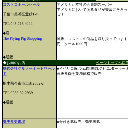
コストコホールセール
アメリカが本社の会員制スーパー
アメリカにおいてある食品が豊富にそろっ
千葉市美浜区豊砂1-4
ズ！
TEL 043-213-4111
◆店
The Flying Pig Shopping
通販。コストコの商品を取り扱っています。
円 クール1000円
◆通販
◆お肉のお店
ページトップへ戻
株式会社グルメーミートワール
●イベリコ豚,ラム肉,鴨肉,ジビエ,ターキー,
ド
高級食肉を業務価格で販売
栃木県今市市土沢2002-2
TEL 0288-32-2939
◆
通販
奄美食楽市場
●骨付き豚販売 奄美黒豚