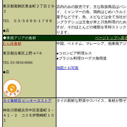
東京都葛飾区東金町２丁目２９-
店内のみの販売です。主な取扱商品はバン
２
イ、ミャンマーの魚、鶏肉はじめハラルミ
菓子などです。魚、エビなどは全て当社が
TEL ０３-５６９９-１７９６
ングラデシュは主食が米と川魚料理のため
すが、そのほとんどの種類を常時ストック
◆店
ります。
◆東南アジアの食材
ページトップへ戻
むら珍食材
中国、ベトナム、マレーシア、他東南アジ
東京都台東区上野-4-7-8
●コロンビア料理ルス
●ブラジル料理ローデス御用達
TEL 03-3834-6666
地図とお写真
◆店
タイ食材店 ピッキーヌストア
タイの新鮮な野菜やスパイス、食材が勢ぞ
神奈川県横浜市中区若葉町３－
４１－２ コスモ伊勢崎町１０
１