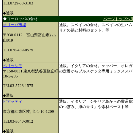
TEL0729-58-3103
◆通販
◆ヨーロッパの食材
ページトップへ
オリーバ市場
通販。スペインの食材。スペインの生ハム
リアの鍋と材料のセット」等
〒930-0112 富山県富山市八ヶ
山819
TEL076-439-0579
◆通販
ベリッシモ
通販。イタリアの食材。ケッパー、オレガ
〒150-0031 東京都渋谷区桜丘町
の定番からブルスケッタ専用ミックススパ
10-5-205
TEL03-5728-1575
◆通販
ピアッティ
通販。イタリア シチリア島からの厳選食
のつぼみ、海の香り」や素材ペースト等
東京都江東区枝川1-1-10-1209
TEL03-3640-3012
◆通販