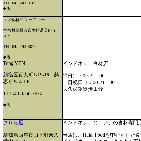
TEL:045-243-3769
◆店
タイ食材店 シーファー
神奈川県横浜市中区若葉町３－
４１
TEL:045-243-8876
◆店
Tong YEN
インドネシア食材店
新宿区百人町1-19-18 慈
平日12：00-21：00
恵ビルル1Ｆ
土日祝日11：00-21：00
大久保駅徒歩１分
TEL:03-3368-7870
◆店
さりら屋
インドネシアとアジアの食材専門
愛知県西尾市山下町東八
当店は、Halal Foodを中心とし