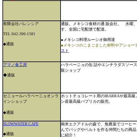
有限会社バレンシア
通販。メキシコ食材の通 販会社。 水曜
す。全国に宅配便で配達。
TEL:042-396-1581
●メキシコ料理ルーシオ御用達
◆通販
●メキシコのこまごました材料やアショー
スト
アマノ食工房
ハラペーニョの缶 詰やエンチラダスソー
販ショップ
◆通販
セニョールハラペーニョオンラ
ホットチョコレート用のIBARRAや最高
インショップ
ン産最高級パプリカの販売。
◆通販
SLOWWATER CAFE
南米エクアドルの森で、無農薬でコーヒー
んでバッグやベルトを作る仲間たちの商品
◆通販
に紹介！