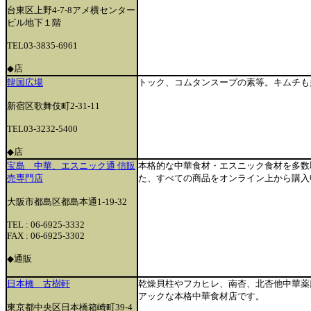
台東区上野4-7-8アメ横センター
ビル地下１階
TEL03-3835-6961
◆店
韓国広場
トック、コムタンスープの素等。キムチも
新宿区歌舞伎町2-31-11
TEL03-3232-5400
◆店
宝島 中華、エスニック通 信販
本格的な中華食材・エスニック食材を多数
売専門店
た、すべての商品をオンライン上から購入
大阪市都島区都島本通1-19-32
TEL : 06-6925-3332
FAX : 06-6925-3302
◆通販
日本橋 古樹軒
乾燥貝柱やフカヒレ、南杏、北杏他中華薬
アックな本格中華食材店です。
東京都中央区日本橋箱崎町39‐4