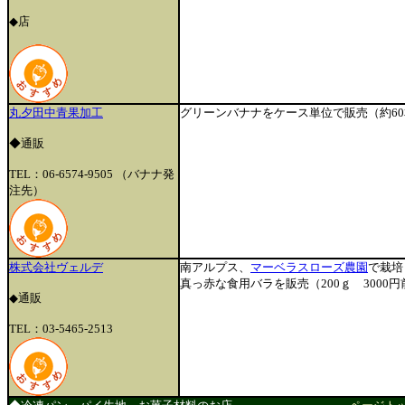
◆店
丸夕田中青果加工
グリーンバナナをケース単位で販売（約60
◆通販
TEL：06-6574-9505 （バナナ発
注先）
株式会社ヴェルデ
南アルプス、
マーベラスローズ農園
で栽培
真っ赤な食用バラを販売（200ｇ 3000
◆通販
TEL：03-5465-2513