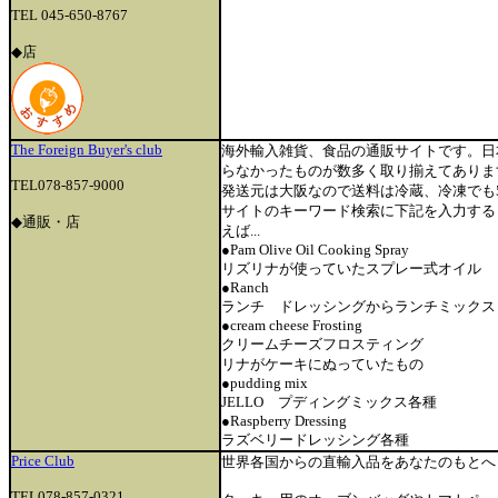
TEL 045-650-8767
◆店
The Foreign Buyer's club
海外輸入雑貨、食品の通販サイトです。日
らなかったものが数多く取り揃えてありま
TEL078-857-9000
発送元は大阪なので送料は冷蔵、冷凍でも5
サイトのキーワード検索に下記を入力する
◆通販
・店
えば...
●Pam Olive Oil Cooking Spray
リズリナが使っていたスプレー式オイル
●Ranch
ランチ ドレッシングからランチミックス
●cream cheese Frosting
クリームチーズフロスティング
リナがケーキにぬっていたもの
●pudding mix
JELLO プディングミックス各種
●Raspberry Dressing
ラズベリードレッシング各種
Price Club
世界各国からの直輸入品をあなたのもとへ
TEL078-857-0321