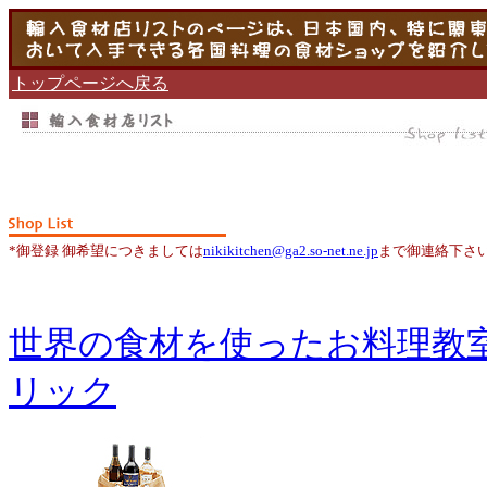
トップページへ戻る
*御登録 御希望につきましては
nikikitchen@ga2.so-net.ne.jp
まで御連絡下さ
世界の食材を使ったお料理教
リック