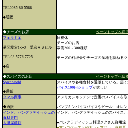
TEL
0985-86-5588
◆通販
◆チーズのお店
ページトップへ戻
フェルミエ
日祝休
チーズのお店
港区愛宕1-5-3 愛宕ＡＳビル
常備200～300種類
TEL 03-5776-7725
チーズの料理会やチーズの産地を訪ねるツ
◆店
◆スパイスのお店
ページトップへ戻
Spice world
スパイスや各種食材を通販している。届く
パイス100円ショップ
が嬉しい
◆通販
タマル商事
アメリカンキッチンで定番のスパイスを取
◆通販
パンプキンパイスパイスやピール オレン
インド、バングラデイッシュの
インド、バングラデイッシュのスパイス、オ
食材専門
●バングラディッシュ料理ククさん御用達
大津屋商店
●マンゴペーストやガラムマサラ、各種豆