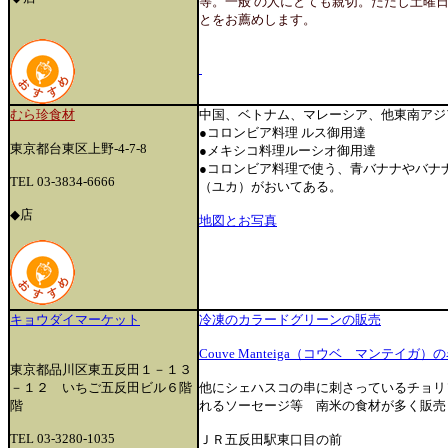
等。一般 の人にとても親切。ただし土曜
とをお薦めします。
むら珍食材
中国、ベトナム、マレーシア、他東南アジ
●コロンビア料理 ルス御用達
東京都台東区上野-4-7-8
●メキシコ料理ルーシオ御用達
●
コロンビア料理で使う、青バナナやバナ
TEL 03-3834-6666
（ユカ）がおいてある。
◆店
地図とお写真
キョウダイマーケット
冷凍のカラードグリーンの販売
Couve Manteiga（コウベ マンテイガ
東京都品川区東五反田１－１３
－１２ いちご五反田ビル６階
他にシェハスコの串に刺さっているチョリ
階
れるソーセージ等 南米の食材が多く販売
TEL 03-3280-1035
ＪＲ五反田駅東口目の前