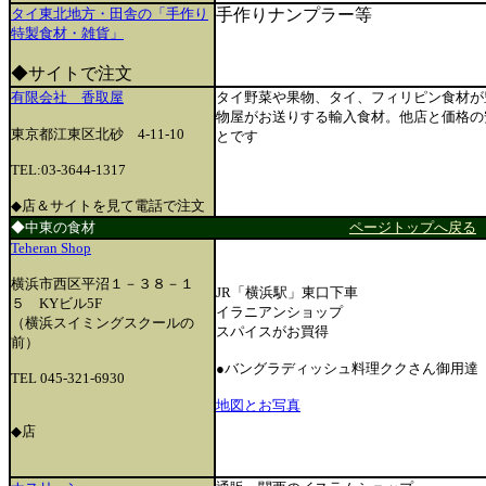
タイ東北地方・田舎の「手作り
手作りナンプラー等
特製食材・雑貨」
◆サイトで注文
有限会社 香取屋
タイ野菜や果物、タイ、フィリピン食材が
物屋がお送りする輸入食材。他店と価格の
東京都江東区北砂 4-11-10
とです
TEL:03-3644-1317
◆店＆サイトを見て電話で注文
◆中東の食材
ページトップへ戻る
Teheran Shop
横浜市西区平沼１－３８－１
JR「横浜駅」東口下車
５ KYビル5F
イラニアンショップ
（横浜スイミングスクールの
スパイスがお買得
前）
●バングラディッシュ料理ククさん御用達
TEL 045-321-6930
地図とお写真
◆店