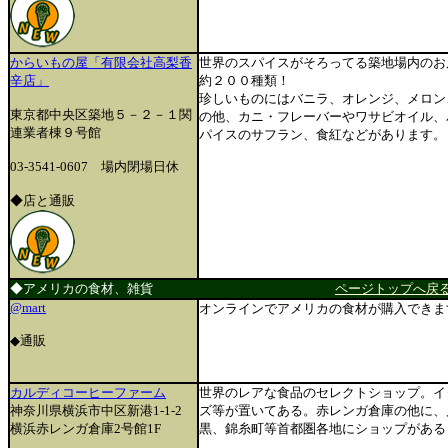
からいもの屋「有限会社高梨香
世界のスパイスがそろってる築地場内のお
辛店」
約２００種類！
珍しいものにはバニラ、オレンジ、メロン
東京都中央区築地５－２－１関
の他、カニ・フレーバーやワサビオイル、
連業者棟９号館
パイスのサフラン、食紅などがあります。
03-3541-0607 場内閉場日休
◆店と通販
◆アメリカの食材、雑貨
ページトップへ戻
@mart
オンラインでアメリカの食材が購入できま
◆通販
カルディコーヒーファーム
世界のレアな食品のセレクトショップ。イ
神奈川県横浜市中区新港1-1-2
ズ等が置いてある。赤レンガ倉庫の他に、
横浜赤レンガ倉庫2号館1F
黒、錦糸町等首都圏各地にショップがある