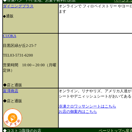
◆冷凍パン パイ生地、お菓子材料のお店
ページト
ダイニングプラス
オンラインで フィロペイストリー やヨー
ます
◆通販
CUOKA
目黒区緑が丘2-25-7
TEL03-5731-6200
営業時間 10:00～20:00（月曜
定休）
◆店と通販
富澤商店
オンライン。リナやリズ、アメリカ人達が
シートやデニィッシュシートがおいてある
◆店と通販
冷凍クロワッサンシートはこちら
お店の御案内はこちら
◆コストコ取扱のお店
ページトップへ戻