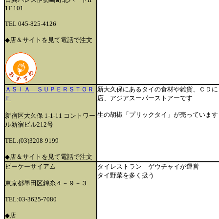
1F 101
TEL 045-825-4126
◆店＆サイトを見て電話で注文
ＡＳＩＡ ＳＵＰＥＲＳＴＯＲ
新大久保にあるタイの食材や雑貨、ＣＤに
Ｅ
店、アジアスーパーストアーです
生の胡椒「プリックタイ」が売っています
新宿区大久保 1-1-11 コントワー
ル新宿ビル212号
TEL:(03)3208-9199
◆店＆サイトを見て電話で注文
ピーケーサイアム
タイレストラン ゲウチャイが運営
タイ野菜を多く扱う
東京都墨田区錦糸４－９－３
TEL:03-3625-7080
◆店