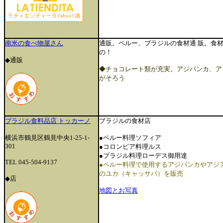
南米の食べ物屋さん
通販。ペルー、ブラジルの食材通 販。食
の！
◆通販
◆チョコレート類が充実。アジパンカ、ア
がそろう
ブラジル食料品店 トッカーノ
ブラジルの食材店
横浜市鶴見区鶴見中央1-25-1-
●ペルー料理ソフィア
301
●コロンビア料理ルス
●ブラジル料理ローデス御用達
TEL 045-504-9137
●ペルー料理で使用するアジパンカやアジ
のユカ（キャッサバ）を販売
◆店
地図とお写真