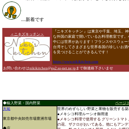
....新着です
『ニキズキッチン 』は東京や千葉、埼玉、
＜ニキズキッチン＞
な外国の家庭で開いているお料理教室です。
中には世界があります！フランスやスウェー
台湾そしてさまざまな世界各国の珍しいお酒
を見つけることができるんです！
https://www.nikikitchen.com
お問い合わせは
nikikitchen@ga2.so-net.ne.jp
まで御連絡下さいませ
◆輸入野菜・国内野菜
ページ
大祐
世界のめずらしい野菜と果物を販売する築
●メキシコ料理ルーシオ御用達
東京都中央卸売市場豊洲市場
●メキシコ料理で使用する グリーントマ
の花、ザクロがおいてある。他にもアンデ
◆店