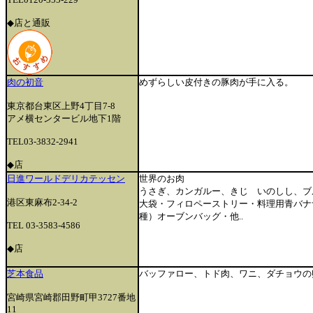
◆店
と通販
肉の初音
めずらしい皮付きの豚肉が手に入る。
東京都台東区上野4丁目7-8
アメ横センタービル地下1階
TEL03-3832-2941
◆店
日進ワールドデリカテッセン
世界のお肉
うさぎ、カンガルー、きじ いのしし、ブ
港区東麻布2-34-2
大袋・フィロペーストリー・料理用青バナ
種）オーブンバッグ・他..
TEL 03-3583-4586
◆店
芝本食品
バッファロー、トド肉、ワニ、ダチョウの
宮崎県宮崎郡田野町甲3727番地
11