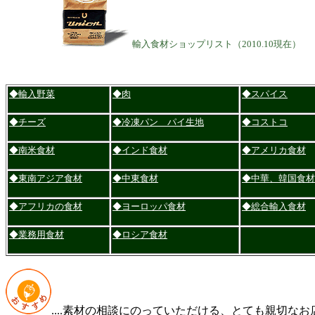
輸入食材ショップリスト（2010.10現在）
◆輸入野菜
◆肉
◆スパイス
◆チーズ
◆冷凍パン パイ生地
◆コストコ
◆南米食材
◆インド食材
◆アメリカ食材
◆東南アジア食材
◆中東食材
◆中華、韓国食材
◆アフリカの食材
◆ヨーロッパ食材
◆総合輸入食材
◆業務用食材
◆ロシア食材
....素材の相談にのっていただける、とても親切なお