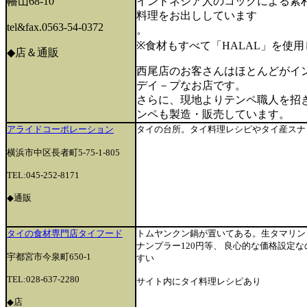
幡山68-10
インドネシア人のコックによる素
料理をお出ししています
tel&fax.0563-54-0372
。
※食材もすべて「HALAL」を使
◆店＆通販
西尾店のお客さんはほとんどがイ
デイ－プなお店です。
さらに、現地よりテンペ職人を招
ンペも製造・販売しています。
アライドコーポレーション
タイの台所。タイ料理レシピやタイ産スナ
横浜市中区長者町5-75-1-805
TEL:045-252-8171
◆通販
タイの食材専門店タイフード
トムヤンクン鍋が置いてある。生タマリン
ナンプラー120円等、 良心的な価格設定
宇都宮市今泉町650-1
すい
TEL:028-637-2280
サイト内にタイ料理レシピあり
◆店