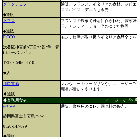
グランシェフ
通販。フランス、イタリアの食材。ジビエ
ススパイス デユカも販売
◆通販
トフロ
フランスの農家で丹念に作られた、農家製
ラ、アンティーチョークのゆでた物等
◆通販
PICCO
モンテ物産が取り扱うイタリア食品全てを
渋谷区神宮前5丁目52番2号 青
山オーバルビル
TEL03-5466-4510
◆店
川口貿易
ノルウェーのマーガリンや、ニュージーラ
商品が置いてあります。
◆通販
◆業務用食材
ページトップへ
@Food
通販。業務用のタレ、調味料の販売。
静岡県富士市宮島257-4
0120-147-699
◆通販