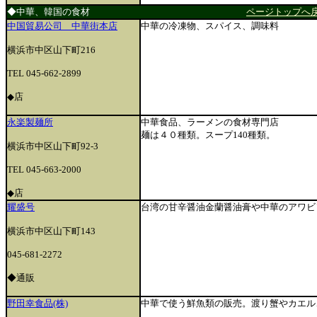
◆中華、韓国の食材
ページトップへ
中国貿易公司 中華街本店
中華の冷凍物、スパイス、調味料
横浜市中区山下町216
TEL 045-662-2899
◆店
永楽製麺所
中華食品、ラーメンの食材専門店
麺は４０種類。スープ140種類。
横浜市中区山下町92-3
TEL 045-663-2000
◆店
耀盛号
台湾の甘辛醤油金蘭醤油膏や中華のアワビ
横浜市中区山下町143
045-681-2272
◆通販
野田幸食品(株)
中華で使う鮮魚類の販売。渡り蟹やカエル