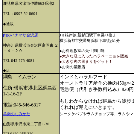
鹿児島県名瀬市仲勝663番地2
TEL：0997-52-8604
◆通販
肉のハナマサ金沢店
JＲ根岸線 新杉田駅下車乗り換え
横浜新都市交通鳥浜駅下車徒歩1分
神奈川県横浜市金沢区富岡東 ２
－４－２９
●お料理教室の先生御用達
●大きな瓶に入ったハラペーニョを販売
TEL 045-775-4081
●大きな肉の固まりをゲット！
●お肉の量販店
◆店
綱島 イムラン
インドとハラルフード
オーストラリア産羊の挽肉450g=42
住所:横浜市港北区綱島西
宅急便（代引き手数料込み）820円
1-1-16-2F
もしわからなければ綱島から徒歩
電話:045-546-6817
くれれば迎えにいきます。
羊肉のなみかた
シークケバブやラムチョップ等、ラムやマ
山形県米沢市東二丁目1-30
TEL0120-355-229