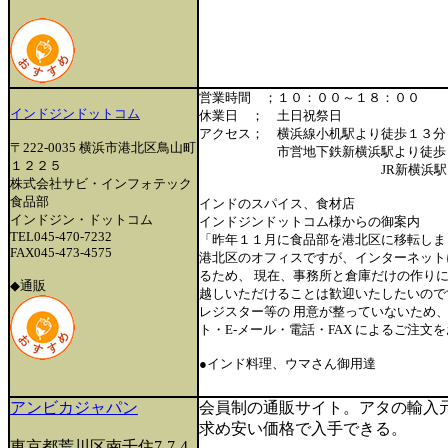
営業時間 ；１０：００～１８：００
インドジンドットコム
休業日 ； 土日祝祭日
アクセス； 横浜線小机駅より
〒222-0035 横浜市港北区鳥山町
市営地下鉄新横浜駅より徒歩
１２２５
JR新横浜駅より徒
株式会社サビ・インフォテック
食品部
インドのスパイス、食材店
インドジン・ドットコム
インドジンドットコム様からの御案内
TEL045-470-7232
「昨年１１月に食品部を港北区に移転しま
FAX045-473-4575
港北区のオフィスですが、インターネット
るため、 現在、事務所と倉庫だけの作り
◆通販
越しいただけることは歓迎いたしたいので
レジスター等の 用意が整っていないため
ト・E-メール・電話・FAX によるご注文
●インド料理、ウマさん御用達
アンビカジャパン
会員制の通販サイト。アタの輸入
求め安い価格で入手できる。
東京都荒川区南千住7-7-4