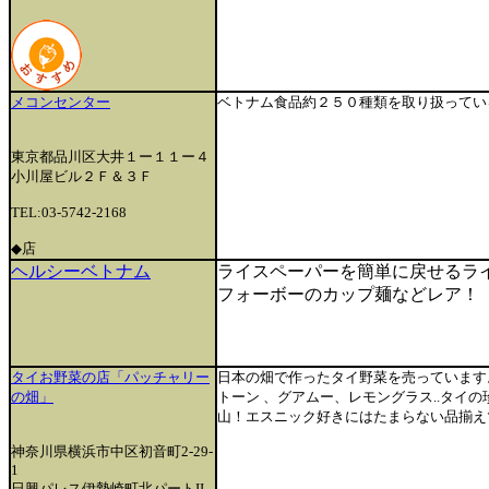
メコンセンター
ベトナム食品約２５０種類を取り扱ってい
東京都品川区大井１ー１１ー４
小川屋ビル２Ｆ＆３Ｆ
TEL:03-5742-2168
◆店
ヘルシーベトナム
ライスペーパーを簡単に戻せるラ
フォーボーのカップ麺などレア！
タイお野菜の店「パッチャリー
日本の畑で作ったタイ野菜を売っています
の畑」
トーン 、グアムー、レモングラス..タイ
山！エスニック好きにはたまらない品揃え
神奈川県横浜市中区初音町2-29-
1
日興パレス伊勢崎町北パートII