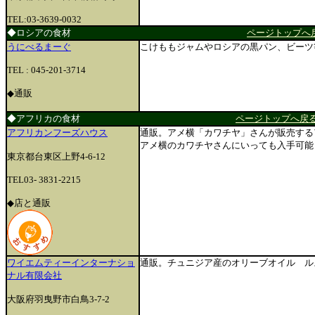
TEL:03-3639-0032
◆ロシアの食材
ページトップへ
うにべるまーぐ
こけももジャムやロシアの黒パン、ビーツ
TEL : 045-201-3714
◆通販
◆アフリカの食材
ページトップへ戻
アフリカンフーズハウス
通販。アメ横「カワチヤ」さんが販売する
アメ横のカワチヤさんにいっても入手可能
東京都台東区上野4-6-12
TEL03- 3831-2215
◆店
と通販
ワイエムティーインターナショ
通販。チュニジア産のオリーブオイル ル
ナル有限会社
大阪府羽曳野市白鳥3-7-2