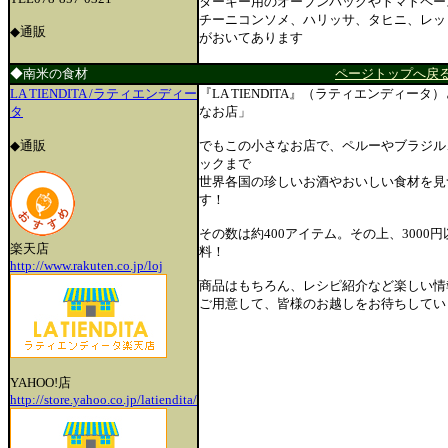
ターキー用のオーブンバッグやトマトペー
チーニコンソメ、ハリッサ、タヒニ、レッ
◆通販
がおいてあります
◆南米の食材
ページトップへ戻
LA TIENDITA /ラティエンディー
『LA TIENDITA』（ラティエンディー
タ
なお店」
◆通販
でもこの小さなお店で、ペルーやブラジル
ックまで
世界各国の珍しいお酒やおいしい食材を見
す！
その数は約400アイテム。その上、3000
楽天店
料！
http://www.rakuten.co.jp/loj
商品はもちろん、レシピ紹介など楽しい情
ご用意して、皆様のお越しをお待ちしてい
YAHOO!店
http://store.yahoo.co.jp/latiendita/