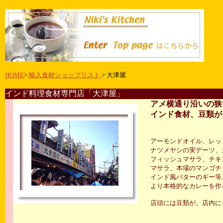
HOME
>
輸入食材ショップリスト
> 大津屋
インド料理食材専門店「大津屋」
アメ横通り沿いの狭
インド食材、豆類が
アーモンドオイル、レッ
ナツメヤシの実デーツ、
フィッシュマサラ、チキ
マサラ、本場のマンゴチ
インド風バターのギー等
より本格的なカレーを作
店頭には豆類が。店内に