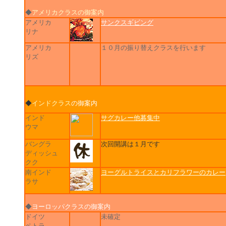
◆
アメリカクラスの御案内
アメリカ
サンクスギビング
リナ
アメリカ
１０月の振り替えクラスを行います
リズ
◆
インドクラス
の御案内
インド
サグカレー他募集中
ウマ
バングラ
次回開講は１月です
ディッシュ
クク
南インド
ヨーグルトライスとカリフラワーのカレー
ラサ
◆
ヨーロッパクラスの御案内
ドイツ
未確定
ペトラ