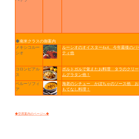
◆
南米クラスの御案内
メキシコルー
ルーシオのオイスター4x4、今年最後のパ
シオ
ティ他
コロンビアル
ポルトガルで覚えたお料理 タラのクリー
ス
ムグラタン他！
ペルーソフィ
海老のシチュー かぼちゃのソース他 お
ア
もてなし料理！
◆空席案内のページへ◆