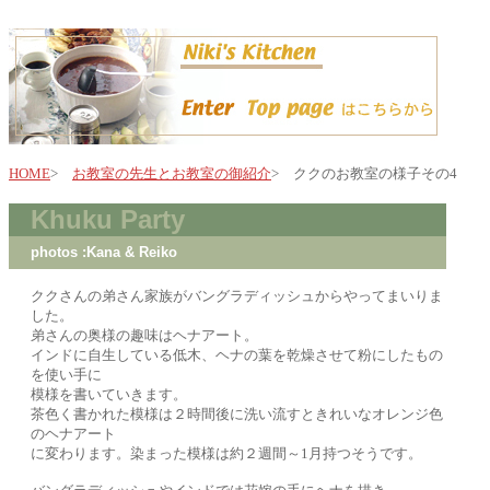
HOME
>
お教室の先生とお教室の御紹介
> ククのお教室の様子その4
Khuku Party
photos :Kana & Reiko
ククさん
の弟さん家族がバングラディッシュからやってまいりま
した。
弟さんの奥様の趣味はヘナアート。
インドに自生している低木、ヘナの葉を乾燥させて粉にしたもの
を使い手に
模様を書いていきます。
茶色く書かれた模様は２時間後に洗い流すときれいなオレンジ色
のヘナアート
に変わります。染まった模様は約２週間～1月持つそうです。