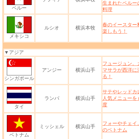
生まれたペルー
ペルー
料理
春のイースター
ルシオ
横浜本牧
楽しもう！
メキシコ
▼アジア
フュージュン。
アンジー
横浜山手
マサラが西洋に
る！
シンガポール
サテやレッドカ
ランパ
横浜山手
人気メニューを
度
タイ
フォーやチェイ
ミッシェル
横浜山手
のベトナム
ベトナム