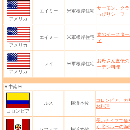
サーモン、クラ
エイミー
米軍根岸住宅
っぴりシーフー
アメリカ
春のイースター
エイミー
米軍根岸住宅
ィ
アメリカ
お母さん直伝の
レイ
米軍根岸住宅
ーデン料理
アメリカ
▼中南米
コロンビア、カ
ルス
横浜本牧
お料理
コロンビア
長いナイフで魚
く北ペルーの漁
ソフィア
横浜本牧