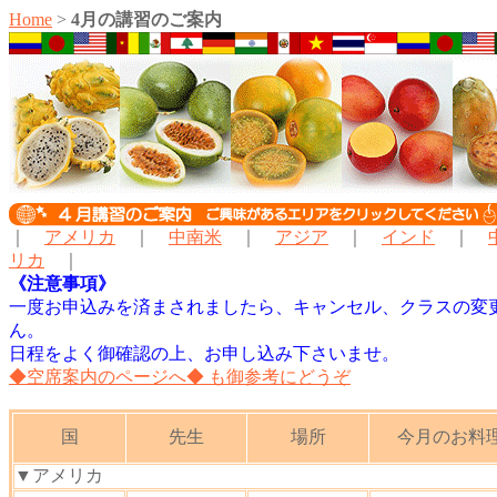
Home
>
4月の講習のご案内
｜
アメリカ
｜
中南米
｜
アジア
｜
インド
｜
リカ
｜
《注意事項》
一度お申込みを済まされましたら、キャンセル、クラスの変
ん。
日程をよく御確認の上、お申し込み下さいませ。
◆空席案内のページへ◆ も御参考にどうぞ
国
先生
場所
今月のお料
▼アメリカ