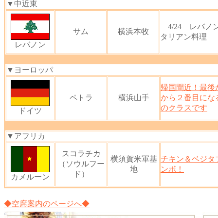
▼中近東
4/24 レバノ
サム
横浜本牧
タリアン料理
レバノン
▼ヨーロッパ
帰国間近！最後
ペトラ
横浜山手
から２番目にな
のクラスです
ドイツ
▼アフリカ
スコラチカ
横須賀米軍基
チキン＆ベジタ
（ソウルフー
地
ンボ！
ド）
カメルーン
◆空席案内のページへ◆