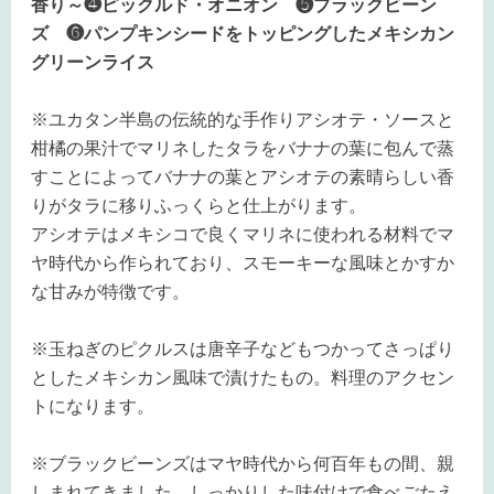
香り～❹ピックルド・オニオン ❺ブラックビーン
ズ ❻パンプキンシードをトッピングしたメキシカン
グリーンライス
※ユカタン半島の伝統的な手作りアシオテ・ソースと
柑橘の果汁でマリネしたタラをバナナの葉に包んで蒸
すことによってバナナの葉とアシオテの素晴らしい香
りがタラに移りふっくらと仕上がります。
アシオテはメキシコで良くマリネに使われる材料でマ
ヤ時代から作られており、スモーキーな風味とかすか
な甘みが特徴です。
※玉ねぎのピクルスは唐辛子などもつかってさっぱり
としたメキシカン風味で漬けたもの。料理のアクセン
トになります。
※ブラックビーンズはマヤ時代から何百年もの間、親
しまれてきました。しっかりした味付けで食べごたえ