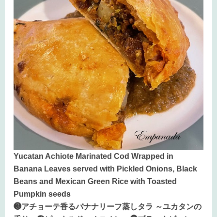
Yucatan Achiote Marinated Cod Wrapped in
Banana Leaves served with Pickled Onions, Black
Beans and Mexican Green Rice with Toasted
Pumpkin seeds
❸アチョーテ香るバナナリーフ蒸しタラ ～ユカタンの