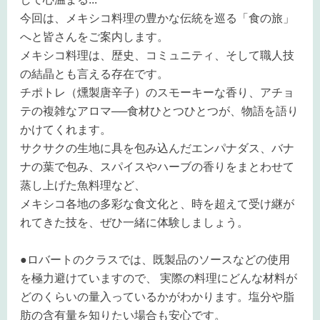
今回は、メキシコ料理の豊かな伝統を巡る「食の旅」
へと皆さんをご案内します。
メキシコ料理は、歴史、コミュニティ、そして職人技
の結晶とも言える存在です。
チポトレ（燻製唐辛子）のスモーキーな香り、アチョ
テの複雑なアロマ──食材ひとつひとつが、物語を語り
かけてくれます。
サクサクの生地に具を包み込んだエンパナダス、バナ
ナの葉で包み、スパイスやハーブの香りをまとわせて
蒸し上げた魚料理など、
メキシコ各地の多彩な食文化と、時を超えて受け継が
れてきた技を、ぜひ一緒に体験しましょう。
●ロバートのクラスでは、既製品のソースなどの使用
を極力避けていますので、 実際の料理にどんな材料が
どのくらいの量入っているかがわかります。塩分や脂
肪の含有量を知りたい場合も安心です。