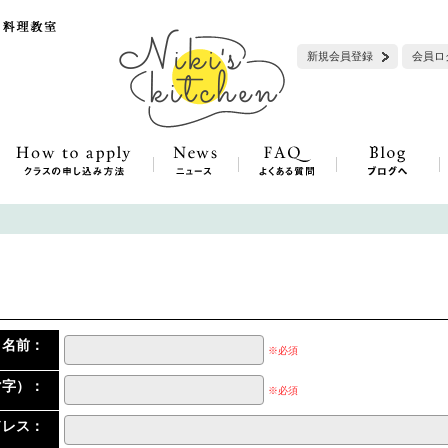
新規会員登録
会員ロ
名前：
※必須
マ字）：
※必須
ドレス：