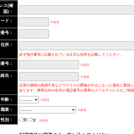
レス(確
認)：
ワード：
※必須
便番号：
住所：
必ず免許書等に記載されている正式な住所を記載してください。
話番号：
※必須
連絡先：
※必須
災害や講師の体調不良などでクラスの開催が中止になった場合に緊急に
あります。携帯以外の自宅の電話番号か携帯のメールアドレスのご登録
年齢：
※必須
職業：
※必須
性別：
男
女
※必須