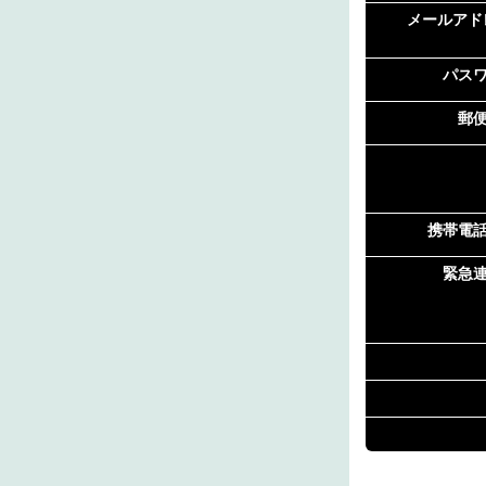
メールアド
パス
郵
携帯電
緊急