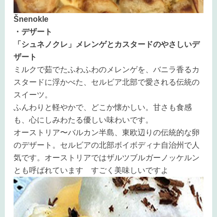
Šnenokle
・デザート
「シュネノクレ」メレンゲとカスタードのやさしいデ
ザート
ミルクで茹でたふわふわのメレンゲを、バニラ香るカ
スタードに浮かべた、セルビア北部で愛される伝統の
スイーツ。
ふんわりと軽やかで、どこか懐かしい。甘さも食感
も、心にしみわたる優しい味わいです。
オーストリア〜バルカン半島、東欧辺りの伝統的な卵
のデザート。セルビアの北部ボイボディナ自治州で人
気です。オーストリアではザルツブルガーノッケルン
とも呼ばれています すごく美味しいですよ