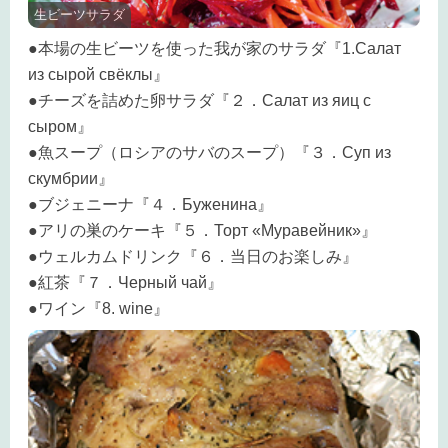
生ビーツサラダ
●本場の生ビーツを使った我が家のサラダ『1.Салат
из сырой свёклы』
●チーズを詰めた卵サラダ『２．Салат из яиц с
сыром』
●魚スープ（ロシアのサバのスープ）『３．Суп из
скумбрии』
●ブジェニーナ『４．Буженина』
●アリの巣のケーキ『５．Торт «Муравейник»』
●ウェルカムドリンク『６．当日のお楽しみ』
●紅茶『７．Черный чай』
●ワイン『8. wine』