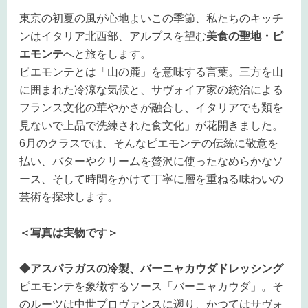
東京の初夏の風が心地よいこの季節、私たちのキッチ
ンはイタリア北西部、アルプスを望む
美食の聖地・ピ
エモンテ
へと旅をします。
ピエモンテとは「山の麓」を意味する言葉。三方を山
に囲まれた冷涼な気候と、サヴォイア家の統治による
フランス文化の華やかさが融合し、イタリアでも類を
見ないで上品で洗練された食文化」が花開きました。
6月のクラスでは、そんなピエモンテの伝統に敬意を
払い、バターやクリームを贅沢に使ったなめらかなソ
ース、そして時間をかけて丁寧に層を重ねる味わいの
芸術を探求します。
＜写真は実物です＞
◆アスパラガスの冷製、バーニャカウダドレッシング
ピエモンテを象徴するソース「バーニャカウダ」。そ
のルーツは中世プロヴァンスに遡り、かつては
サヴォ