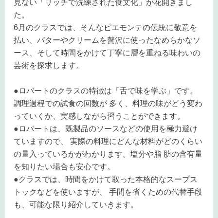
見ない「リッチで洗練された食文化」が花開きまし
た。
6月のクラスでは、そんなピエモンテの伝統に敬意を
払い、バターやクリームを贅沢に使ったなめらかなソ
ース、そして時間をかけて丁寧に層を重ねる味わいの
芸術を探求します。
●ロバートのクラスの特徴は「舌で味を学ぶ」です。
調理過程での試食の回数が 多く、料理の味がどう変わ
っていくか、実感しながら習うことができます。
●ロバートは、既製品のソースなどの使用を極力避け
ていますので、 実際の料理にどんな材料がどのくらい
の量入っているかがわかります。塩分や脂 肪の含有量
を知りたい場合も安心です。
●クラスでは、時間をかけて取った本格的なスープス
トックなどを使いますが、 手間を省くための代替手段
も、可能な限り紹介していきます。