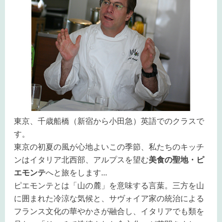
東京、千歳船橋（新宿から小田急）英語でのクラスで
す。
東京の初夏の風が心地よいこの季節、私たちのキッチ
ンはイタリア北西部、アルプスを望む
美食の聖地・ピ
エモンテ
へと旅をします
...
ピエモンテとは「山の麓」を意味する言葉。三方を山
に囲まれた冷涼な気候と、サヴォイア家の統治による
フランス文化の華やかさが融合し、イタリアでも類を