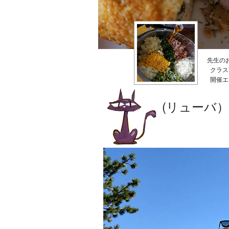
先生の
クラス
開催エ
(リューバ