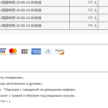
) 開講時間:10:00-14:00前後
7/7 人
) 開講時間:10:00-14:00前後
7/7 人
) 開講時間:10:00-14:00前後
7/7 人
) 開講時間:10:00-14:00前後
7/7 人
пожарские』
запеченные в духовке』
а с говядиной на домашнем кефире』
ыквой и яблоком под медовым соусом』
デザート