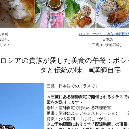
お名前：
ロシア・サハリン地方の料理教室 
言語：
日本語
リア：
三鷹（中央総武線）
）ロシアの貴族が愛した美食の午餐：ポジ
タと伝統の味 ■講師自宅
三鷹 日本語でのクラスです
━━━━━━━━━━━━━━━━━━━━
＜三鷹にある講師自宅で開催されるクラスで
図をお送りします＞
場所：講師自宅で行われる料理教室。
携帯：講師によるデモンストレーション 一
特徴：少人数制 「お召し上がり」
※ご予約画面にあります「配達時間」の項目