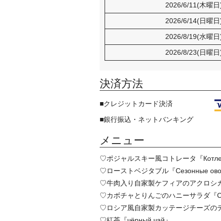
2026/6/11(木曜日
2026/6/14(日曜日
2026/8/19(水曜日
2026/8/23(日曜日
決済方法
■クレジットカード決済
■銀行振込・ネットバンキング
メニュー
♡ポジャルスキー風コトレータ『Котлеты 
♡ローストベジタブル『Сезонные овощи 
♡牛肉入り自家製ケフィアのアクロシカ『Окрошк
♡カボチャとりんごのハニーサラダ『Салат с т
♡ロシア風自家製カッテージチーズの
♡紅茶『чёрный чай』