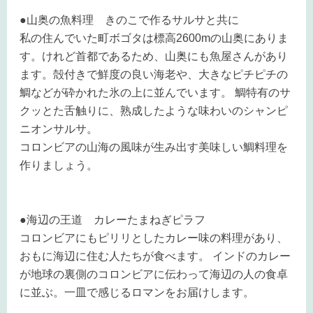
●山奥の魚料理 きのこで作るサルサと共に
私の住んでいた町ボゴタは標高2600mの山奥にありま
す。けれど首都であるため、山奥にも魚屋さんがあり
ます。殻付きで鮮度の良い海老や、大きなピチピチの
鯛などが砕かれた氷の上に並んでいます。 鯛特有のサ
クッとた舌触りに、熟成したような味わいのシャンピ
ニオンサルサ。
コロンビアの山海の風味が生み出す美味しい鯛料理を
作りましょう。
●海辺の王道 カレーたまねぎピラフ
コロンビアにもピリリとしたカレー味の料理があり、
おもに海辺に住む人たちが食べます。 インドのカレー
が地球の裏側のコロンビアに伝わって海辺の人の食卓
に並ぶ。一皿で感じるロマンをお届けします。