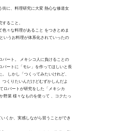
う街に、料理研究に大変 熱心な修道女
究すること。
て色々な料理があること をつきとめま
レというお料理が体系化されていったの
ロバート。 メキシコ人に負けることの
ロバートに「モレ」を作ってほしいと長
た。 しかし「つくってみたいけれど、
、つくりたいんだけどむずかしんだよ
してロバートが研究をした「メキシカ
か野菜 様々なものを使って 、コクたっ
ていくか、実感しながら習うことができ