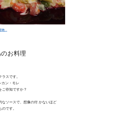
...
為のお料理
クラスです。
キシカン・モレ
をご存知ですか？
的なソースで、想像の付 かないほど
ものです。