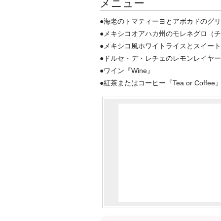
メニュー
●海老のトマティーヨとアボカドのグリーンセビ
●メキシコオアハカ州のモレネグロ（チョコレートモ
●メキシコ風ホワイトライスとスイートプランテイン『M
●ドルセ・デ・レチェのレモンレイヤーケーキ『Lem
●ワイン『Wine』
●紅茶またはコーヒー『Tea or Coffee