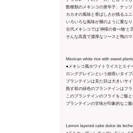
数種類のメキシコの唐辛子、ナッツ
カカオの風味と香ばしさが残るユニ
いろいろな風味が層のように重なり
古代メキシコでは’神様の食べ物’
そんな高貴で濃厚なソースと鴨のマ
Mexican white rice with sweet plant
●メキシコ風ホワイトライスとスイ
ロンググレインという細長いタイプ
プランテインは見た目は大きいサイ
熟す前の緑色のプランテインはフラ
このプランテインのフライをご飯と
プランテインの甘味が印象的なご飯
Lemon layered cake dulce de leche