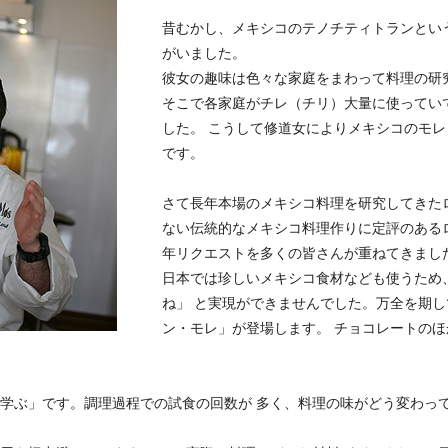
昔むかし、メキシコのテノチティトランとい
がいました。
彼女の趣味は色々な家庭をまわって料理の研
そこで各家庭がチレ（チリ）大量に使ってい
した。 こうして修道女によりメキシコのモ
です。
さて長年本場のメキシコ料理を研究してきた
ない伝統的なメキシコ料理作りに定評のある
年リクエストを多くの皆さんが重ねてきまし
日本では珍しいメキシコ食材なども使うため
ね」 と実現ができませんでした。万全を期
ン・モレ」が登場します。 チョコレートのほ
。
を学ぶ」です。調理過程での試食の回数が 多く、料理の味がどう変わっ