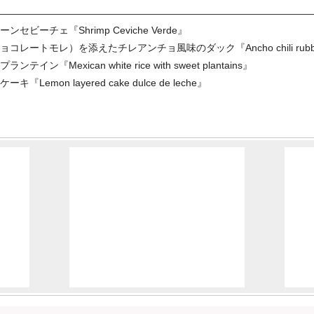
ーチェ『Shrimp Ceviche Verde』
レ）を添えたチレアンチョ風味のダック『Ancho chili rubbed duck b
exican white rice with sweet plantains』
on layered cake dulce de leche』
』