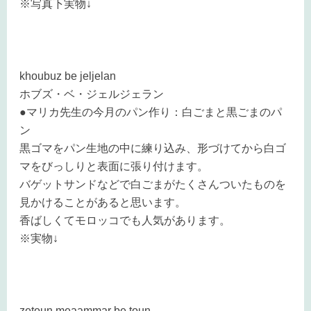
※写真下実物↓
khoubuz be jeljelan
ホブズ・ベ・ジェルジェラン
●マリカ先生の今月のパン作り：白ごまと黒ごまのパ
ン
黒ゴマをパン生地の中に練り込み、形づけてから白ゴ
マをびっしりと表面に張り付けます。
バゲットサンドなどで白ごまがたくさんついたものを
見かけることがあると思います。
香ばしくてモロッコでも人気があります。
※実物↓
zetoun meaammar be toun