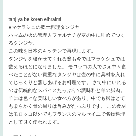
tanjiya be koren elhralmi
●マケラシュの郷土料理タンジヤ
ハマムの火の管理人ファルナチが灰の中に埋めてつく
るタンジヤ。
この味を日本のキッチンで再現します。
タンジヤを寝かせてくれる窯も今ではマラケシュでは
数えるほどになりました。 モロッコの人でさえ中々食
べたことがない貴重なタンジヤは壺の中に具材を入れ
てじっくりと蒸しあげるお料理です。 さて中にいれる
のは伝統的なスパイスたっぷりの調味料と羊の脚肉。
羊には色々な美味しい食べ方があり、中でも脚はとて
も柔らかく骨の周りは旨みがたっぷりです。 この食材
はモロッコ以外でもフランスのマルセイユで名物料理
として良く使われます。