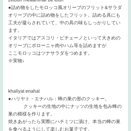
●詰め物をしたモロッコ風オリーブのフリット&サラダ
オリーブの中に詰め物をしたフリット。詰める具にも
工夫が凝らされていて、中の具の味もしっかりしてい
ます。
イタリアではアスコリ・ピチェーノといって大きめの
オリーブにボローニャ肉やハム等を詰めますが
ここモロッコはツナサラダをつめます。
※実物↓
khaliyat enahal
●ハリヤト・エナハル：蜂の巣の形のクッキー。
クッキーの生地の中にナッツの生地を包み蜂の
巣の模様を作ります。
焼きあがったら実際にハチミツに漬け、本当の蜂の巣
を食べるようにして楽しむお菓子です。