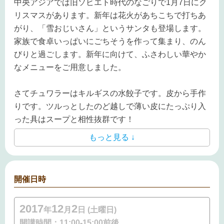
中央アジアでは旧ソビエト時代のなごりで1月7日にク
リスマスがあります。新年は花火があちこちで打ちあ
がり、「雪おじいさん」というサンタも登場します。
家族で食卓いっぱいにごちそうを作って集まり、のん
びりと過ごします。新年に向けて、ふさわしい華やか
なメニューをご用意しました。
さてチュワラーはキルギスの
水餃子
です。皮から手作
りです。ツルっとしたのど越しで
薄い皮にたっぷり入
った具はスープと相性抜群です！
もっと見る ↓
開催日時
2017
12
2
年
月
日 (土曜日)
開講時間：
11:00-15:00前後