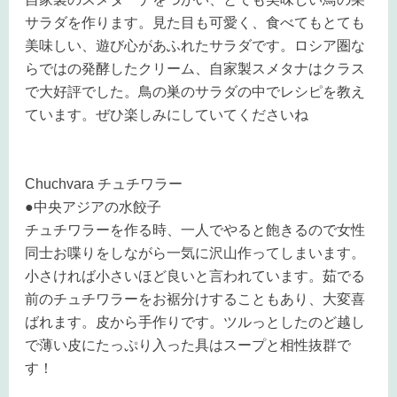
サラダを作ります。見た目も可愛く、食べてもとても
美味しい、遊び心があふれたサラダです。ロシア圏な
らではの
発酵したクリーム、自家製スメタナはクラス
で大好評でした。鳥の巣のサラダの中でレシピを教え
ています。ぜひ楽しみにしていてくださいね
Chuchvara チュチワラー
●中央アジアの
水餃子
チュチワラーを作る時、一人でやると飽きるので女性
同士お喋りをしながら一気に沢山作ってしまいます。
小さければ小さいほど良いと言われています。茹でる
前のチュチワラーをお裾分けすることもあり、大変喜
ばれます。
皮から手作りです。ツルっとしたのど越し
で
薄い皮にたっぷり入った具はスープと相性抜群で
す！