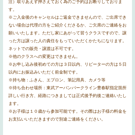
注）取りあえず押さえておく為のご予約はお断りしておりま
す。
※
ご入金後のキャンセルはご返金できませんので、ご出席でき
ない場合は代理の方をご紹介くださるか、ご欠席のご連絡をお
願いいたします。ただし家にあがって習うクラスですので、譲
った方は譲った人の責任をもっていただくかたちになります。
ネットでの販売・譲渡は不可です。
※
他のクラスへの変更はできません。
※
お申し込み後初めての方は３日以内、リピーターの方は５日
以内にお振込みいただく前金制です。
※
持ち物：ふきん、エプロン、筆記用具、カメラ等
※
待ち合わせ場所：東武アーバンパークライン豊春駅指定箇所
詳しい行き方、経路につきましては正式後予約後ご連絡いたし
ます。
※
お子様は１０歳から参加可能です。その際はお子様の料金を
お支払いいただきますので別途ご連絡をください。