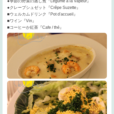
●季節の野菜の蒸し煮『Legume a la Vapeur』
●クレープシュゼット『Crêpe Suzette』
■ウェルカムドリンク『Pot d'accueil』
■ワイン『Vin』
■コーヒーか紅茶『Cafe / thé』