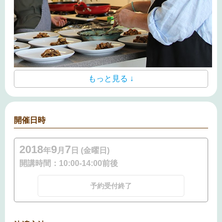
もっと見る ↓
開催日時
2018
9
7
年
月
日 (金曜日)
開講時間：
10:00-14:00前後
予約受付終了