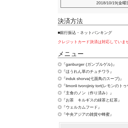
2018/10/19(金曜
決済方法
■銀行振込・ネットバンキング
クレジットカード決済は対応していま
メニュー
◎『ganburger (ガンブルゲル)』
◎『ほうれん草のチュチワラ』
◎『induk shorva(七面鳥のスープ)』
◎『limonli tvorojiniy tort(
◎『主食のノン（作り済み）』
◎『お茶 キルギスの緑茶と紅茶』
◎『ウェルカムフード』
◎『中央アジアの雑貨や蜂蜜』