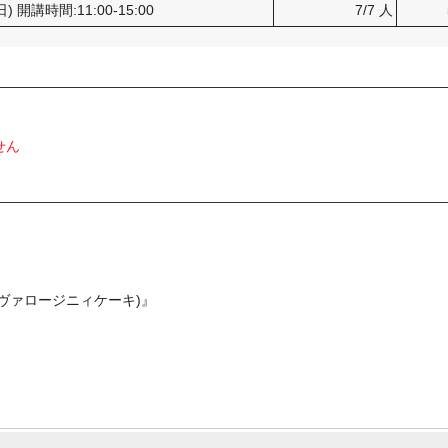
日) 開講時間:11:00-15:00
7/7 人
せん
レモンのトゥヴァロージニィケーキ)』