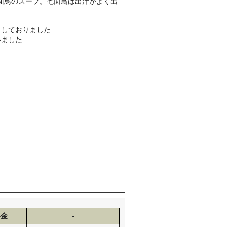
面鳥のスープ。七面鳥は出汁がよく出
当しておりました
いました
料金
-