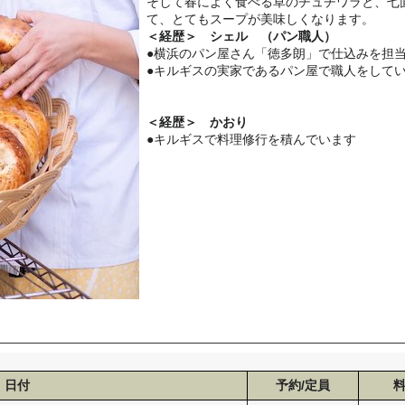
そして春によく食べる草のチュチワラと、七
て、とてもスープが美味しくなります。
＜経歴＞ シェル （パン職人）
●横浜のパン屋さん「徳多朗」で仕込みを担
●キルギスの実家であるパン屋で職人をして
＜経歴＞ かおり
●キルギスで料理修行を積んでいます
日付
予約/定員