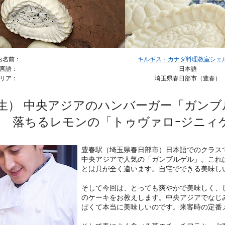
お名前：
キルギス・カナダ料理教室シェル＆
言語：
日本語
リア：
埼玉県春日部市（豊春）
生） 中央アジアのハンバーガー「ガン
落ちるレモンの「トゥヴァロｰジニィ
豊春駅（埼玉県春日部市）日本語でのクラス
中央アジアで人気の「ガンブルゲル」。これ
とは具が全く違います。自宅でできる美味し
そして今回は、とっても爽やかで美味しく、
のケーキをお教えします。中央アジアでなじ
ぱくて本当に美味しいのです。来客時の定番