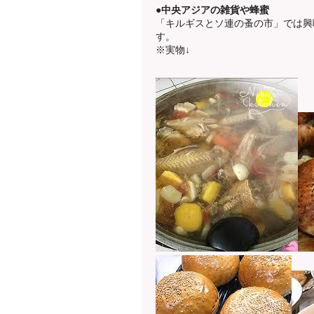
●中央アジアの雑貨や蜂蜜
「キルギスとソ連の蚤の市」では興
す。
※実物↓