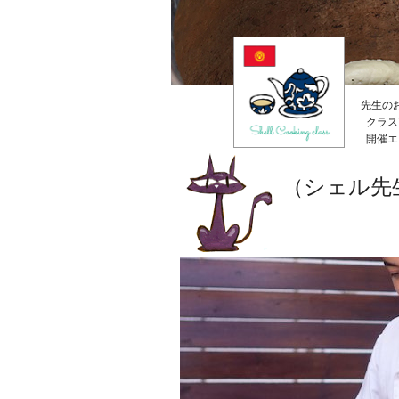
先生の
クラス
開催エ
（シェル先