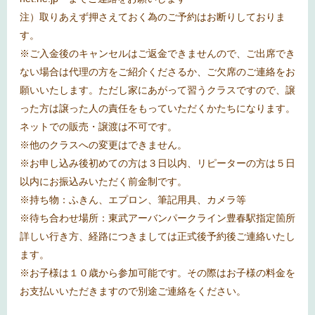
注）取りあえず押さえておく為のご予約はお断りしておりま
す。
※
ご入金後のキャンセルはご返金できませんので、ご出席でき
ない場合は代理の方をご紹介くださるか、ご欠席のご連絡をお
願いいたします。ただし家にあがって習うクラスですので、譲
った方は譲った人の責任をもっていただくかたちになります。
ネットでの販売・譲渡は不可です。
※
他のクラスへの変更はできません。
※
お申し込み後初めての方は３日以内、リピーターの方は５日
以内にお振込みいただく前金制です。
※
持ち物：ふきん、エプロン、筆記用具、カメラ等
※
待ち合わせ場所：東武アーバンパークライン豊春駅指定箇所
詳しい行き方、経路につきましては正式後予約後ご連絡いたし
ます。
※
お子様は１０歳から参加可能です。その際はお子様の料金を
お支払いいただきますので別途ご連絡をください。