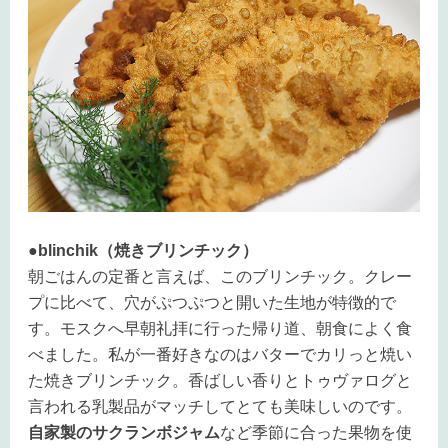
●blinchik（焼きブリンチック）
朝ごはんの定番と言えば、このブリンチック。クレー
プに比べて、穴がぷつぷつと開いた生地が特徴的で
す。モスクへ早朝礼拝に行った帰り道、朝食によく食
べました。私が一番好きなのはバターでカリっと焼い
た焼きブリンチック。香ばしい香りとトゥヴァログと
言われる乳製品がマッチしてとても美味しいのです。
自家製のサクランボジャム
など季節に合った果物を使