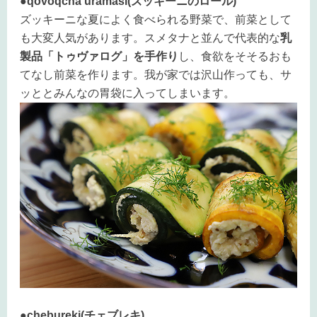
●qovoqcha uramasi(ズッキーニのロール)
ズッキーニな夏によく食べられる野菜で、前菜として
も大変人気があります。スメタナと並んで代表的な
乳
製品「トゥヴァログ」を手作り
し、食欲をそそるおも
てなし前菜を作ります。我が家では沢山作っても、サ
ッととみんなの胃袋に入ってしまいます。
●chebureki(チェブレキ)