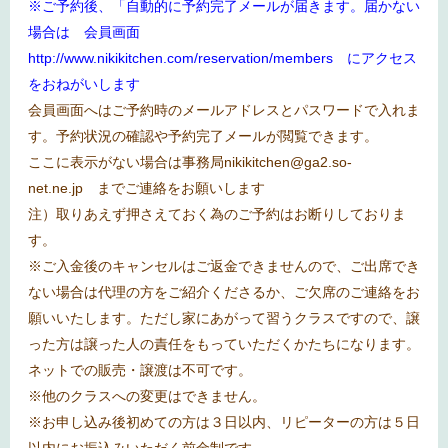
※ご予約後、「自動的に予約完了メールが届きます。届かない
場合は 会員画面
http://www.nikikitchen.com/reservation/members
にアクセス
をおねがいします
会員画面へはご予約時のメールアドレスとパスワードで入れま
す。予約状況の確認や予約完了メールが閲覧できます。
ここに表示がない場合は事務局
nikikitchen@ga2.so-
net.ne.jp
までご連絡をお願いします
注）取りあえず押さえておく為のご予約はお断りしておりま
す。
※
ご入金後のキャンセルはご返金できませんので、ご出席でき
ない場合は代理の方をご紹介くださるか、ご欠席のご連絡をお
願いいたします。ただし家にあがって習うクラスですので、譲
った方は譲った人の責任をもっていただくかたちになります。
ネットでの販売・譲渡は不可です。
※
他のクラスへの変更はできません。
※
お申し込み後初めての方は３日以内、リピーターの方は５日