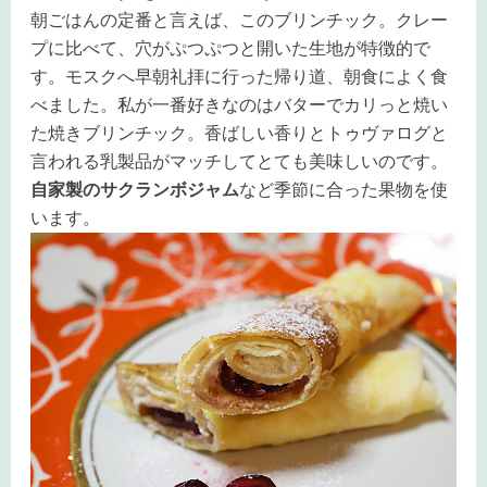
朝ごはんの定番と言えば、このブリンチック。クレー
プに比べて、穴がぷつぷつと開いた生地が特徴的で
す。モスクへ早朝礼拝に行った帰り道、朝食によく食
べました。私が一番好きなのはバターでカリっと焼い
た焼きブリンチック。香ばしい香りとトゥヴァログと
言われる乳製品がマッチしてとても美味しいのです。
自家製のサクランボジャム
など季節に合った果物を使
います。