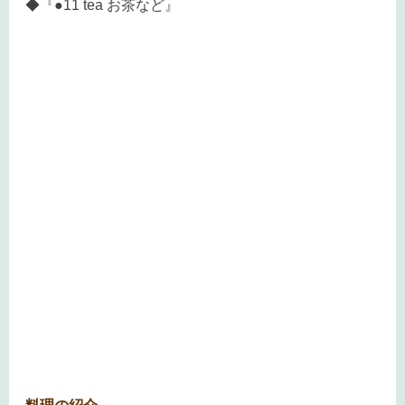
◆『●11 tea お茶など』