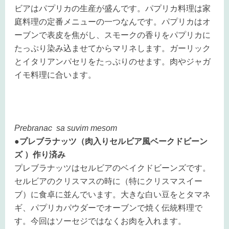
ビアはパプリカの生産が盛んです。パプリカ料理は家
庭料理の定番メニューの一つなんです。パプリカはオ
ーブンで表皮を焦がし、スモークの香りをパプリカに
たっぷり染み込ませてからマリネします。ガーリック
とイタリアンパセリをたっぷりのせます。肉やジャガ
イモ料理に合います。
Prebranac sa suvim mesom
●プレブラナッツ（肉入りセルビア風ベークドビーン
ズ ）作り済み
プレブラナッツはセルビアのベイクドビーンズです。
セルビアのクリスマスの時に（特にクリスマスイー
ブ）に食卓に並んでいます。大きな白い豆をとタマネ
ギ、パプリカパウダーでオーブンで焼く伝統料理で
す。今回はソーセジではなくお肉を入れます。