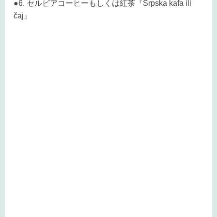
●6. セルビアコーヒーもしくは紅茶『Srpska kafa ili
čaj』