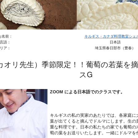
お名前：
キルギス・カナダ料理教室シェル＆
言語：
日本語
リア：
埼玉県春日部市（豊春）
カオリ先生）季節限定！！葡萄の若葉を摘
スG
ZOOM による日本語でのクラスです。
キルギスの私の実家のあたりでは、各家庭に
葉が出てくると摘んでドルマにします。生の
重な料理です。日本の私たちの家でも葡萄の
萄の葉をお送りいたします。一緒にドルマを