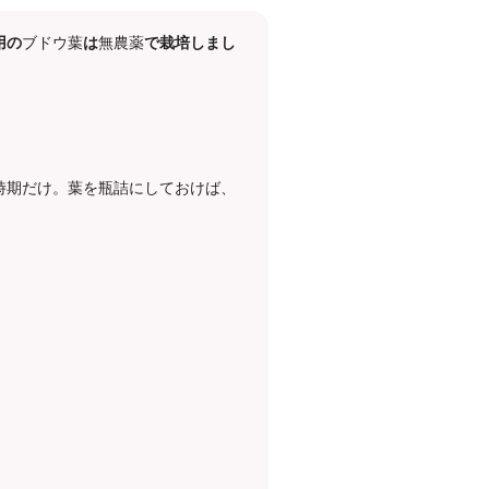
用の
ブドウ葉
は
無農薬
で栽培しまし
時期だけ。葉を瓶詰にしておけば、