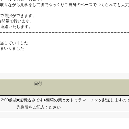
を取りながら見学をして後でゆっくりご自身のペースでつくられても大
人で選択ができます。
約時間帯で行います。
ご連絡いたします。
-------------------------
------------------------------
------------------------------
----
担当していました
てまいりました
日付
10:00-12:00前後■送料込みです●葡萄の葉とカトゥラマ ノンを郵送します
先住所をご記入ください