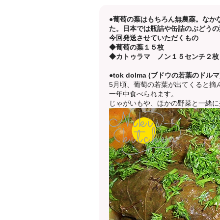
●葡萄の葉はもちろん無農薬。なか
た。日本では瓶詰や缶詰のぶどうの
今回発送させていただくもの
◆葡萄の葉１５枚
◆カトゥラマ ノン１５センチ２枚
●tok dolma (ブドウの若葉のドルマ
5月頃、葡萄の若葉が出てくると摘
一年中食べられます。
じゃがいもや、ほかの野菜と一緒に