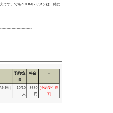
丈夫です。でも
ZOOMレッスンは一緒に
--------------------------
予約/定
料金
-
員
のでお届け
10/10
3680
[予約受付終
人
円
了]