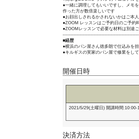
●一緒に調理してもいいですし、メモ
作った方が数倍楽しいです
●お顔出しされるかされないかはご本
●ZOOM レッスンはご予約日のご予
●ZOOMレッスンで必要な材料は別途
--------------------------------------------
-----
■経歴
●横浜のパン屋さん徳多朗で仕込みを
●キルギスの実家のパン屋で修業をし
開催日時
2021/5/29(土曜日) 開講時間:
決済方法