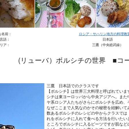
お名前：
ロシア・サハリン地方の料理教室 
言語：
日本語
リア：
三鷹（中央総武線）
(リューバ）ボルシチの世界 ■コ
三鷹 日本語でのクラスです
【ボルシチ】は世界三大料理と呼ばれていま
シチは東ヨーロッパから中央アジアへ。また
ヤ系ロシア人たちがさらにボルシチを広め、
なぜここまで人気なのかその秘密を紐解いて
数あるボルシチのレシピの中からクラスでは
れをボルシチに入れて食べる方法を行いたい
ところでボルシチに入るビーツですが肌など