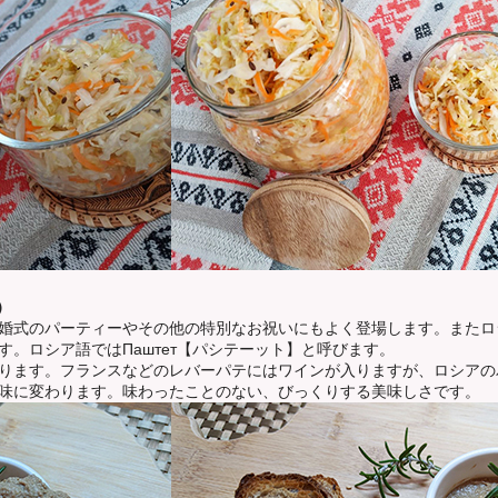
）
婚式のパーティーやその他の特別なお祝いにもよく登場します。また
ロ
。ロシア語ではПаштет【パシテーット】と呼びます。
ります。
フランスなどのレバーパテにはワインが入りますが、ロシアの
味に変わります。味わったことのない、びっくりする美味しさです。