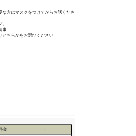
要な方はマスクをつけてからお話くださ
グ。
食事
りどちらかをお選びください」
料金
-