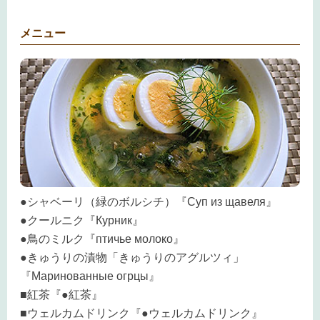
メニュー
●シャベーリ（緑のボルシチ）『Суп из щавеля』
●クールニク『Курник』
●鳥のミルク『птичье молоко』
●きゅうりの漬物「きゅうりのアグルツィ」
『Маринованные огрцы』
■紅茶『●紅茶』
■ウェルカムドリンク『●ウェルカムドリンク』