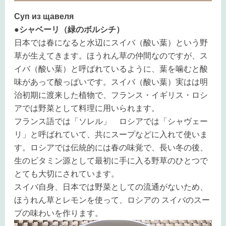
Суп из щавеля
●シャベーリ（緑のボルシチ）
日本では春になると水辺にスイバ（酸い葉）という野
草が生えてきます。ほうれん草の仲間なのですが、ス
イバ（酸い葉）と呼ばれているように、葉を噛むと酸
味があって酸っぱいです。スイバ（酸い葉）実はは明
治初期に渡来した植物で、フランス・イギリス・ロシ
アでは野菜として料理に用いられます。
フランス語では「ソレル」 ロシアでは「シャヴェー
リ」と呼ばれていて、共にスープなどに入れて使いま
す。ロシアでは伝統的には春の味覚で、長い冬の後、
生のビタミン源として最初に手に入る野草のひとつで
とても大切にされています。
スイバ自身、日本では野菜としての流通がないため、
ほうれん草とレモンを使って、ロシアの スイバのスー
プの味わいを作ります。