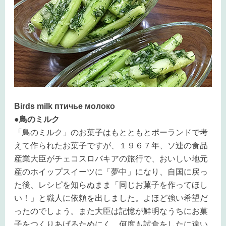
Birds milk птичье молоко
●鳥のミルク
「鳥のミルク」のお菓子はもとともとポーランドで考
えて作られたお菓子ですが、１９６７年、ソ連の食品
産業大臣がチェコスロバキアの旅行で、おいしい地元
産のホイップスイーツに「夢中」になり、自国に戻っ
た後、レシピを知らぬまま「同じお菓子を作ってほし
い！」と職人に依頼を出しました。よほど強い希望だ
ったのでしょう。また大臣は記憶が鮮明なうちにお菓
子をつくりあげるためにく、何度も試食をしたに違い