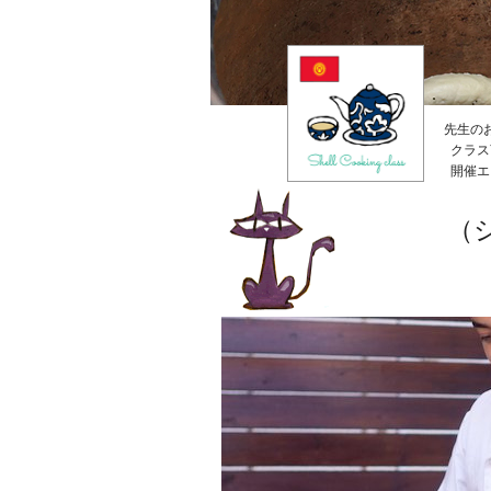
先生の
クラス
開催エ
（