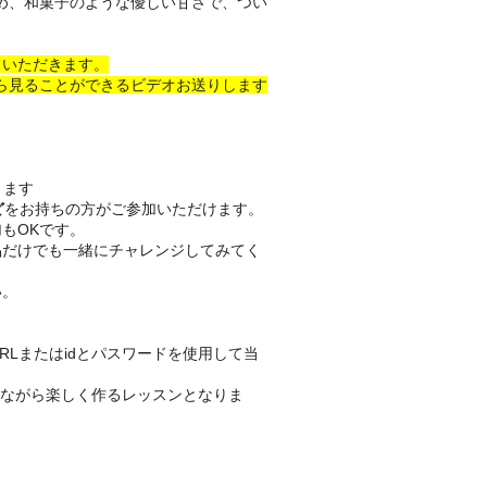
め、和菓子のような優しい甘さで、つい
ていただきます。
ら見ることができるビデオお送りします
きます
ど
をお持ちの方がご参加いただけます。
もOKです。
品だけでも一緒にチャレンジしてみてく
い。
RLまたはidとパスワードを使用して当
しながら楽しく作るレッスンとなりま