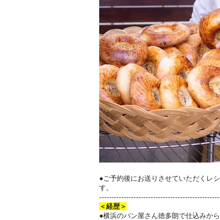
●ご予約後にお送りさせていただくレ
す。
---------------------------
----------------------
＜経歴＞
●横浜のパン屋さん徳多朗で仕込みか