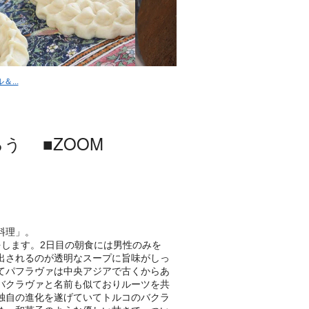
...
う ■ZOOM
料理」。
をします。2日目の朝食には男性のみを
出されるのが透明なスープに旨味がしっ
てパフラヴァは中央アジアで古くからあ
バクラヴァと名前も似ておりルーツを共
独自の進化を遂げていてトルコのバクラ