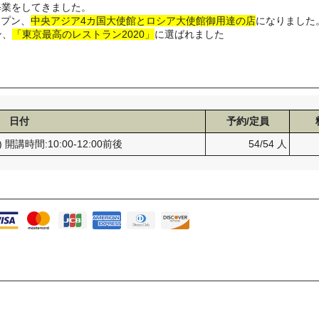
修業をしてきました。
オープン、
中央アジア4カ国大使館とロシア大使館御用達の店
になりました
ン、
「東京最高のレストラン2020」
に選ばれました
日付
予約/定員
) 開講時間:10:00-12:00前後
54/54 人