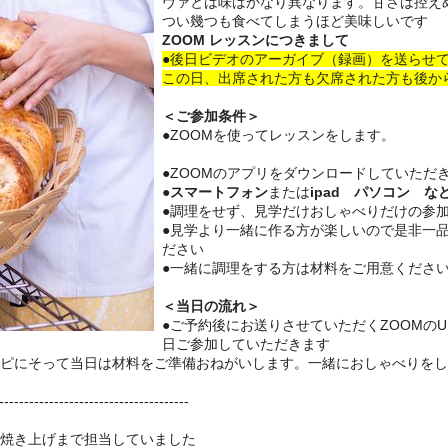
ヴァとは味はかなり異なります。甘さは控え
つい幾つも食べてしまうほど美味しいです
ZOOM レッスンにつきまして
●後日ビデオのアーガイブ（録画）を送らせ
この日、出席された方も欠席された方も後か
＜ご参加条件＞
●ZOOMを使ってレッスンをします。
●ZOOMのアプリをダウンロードしていただ
●スマートフォン
または
ipad パソコン な
●調理をせず、見学だけおしゃべりだけの参加
●見学より一緒に作る方が楽しいので是非一
ださい
●一緒に調理をする方は材料をご用意くださ
＜当日の流れ＞
●ご予約後にお送りさせていただくZOOMのU
日ご参加していただきます
シピにそって当日は材料をご準備おねがいします。一緒におしゃべりを
--------
------------------------------
ら焼き上げまで担当していました