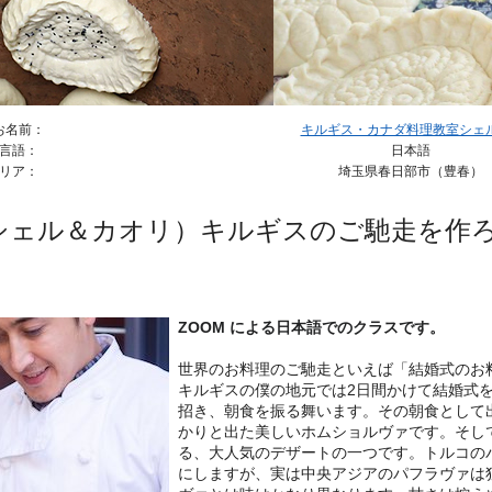
お名前：
キルギス・カナダ料理教室シェル＆
言語：
日本語
リア：
埼玉県春日部市（豊春）
シェル＆カオリ）キルギスのご馳走を作ろ
ZOOM による日本語でのクラスです。
世界のお料理のご馳走といえば「結婚式のお
キルギスの僕の地元では2日間かけて結婚式
招き、朝食を振る舞います。その朝食として
かりと出た美しいホムショルヴァです。そし
る、大人気のデザートの一つです。トルコの
にしますが、実は中央アジアのパフラヴァは